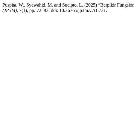
Puspita, W., Syawahid, M. and Sucipto, L. (2025) “Berpikir Fungsi
(JP3M)
, 7(1), pp. 72–83. doi: 10.36765/jp3m.v7i1.731.