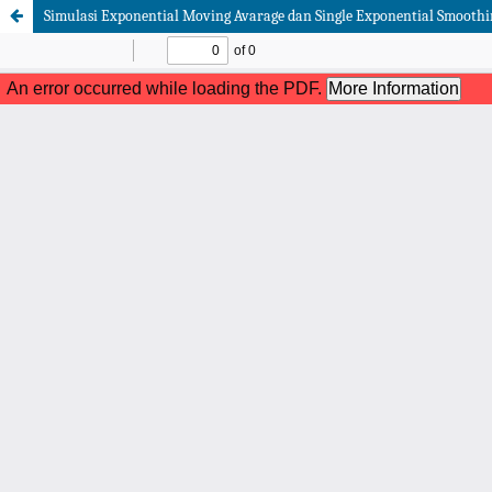
Simulasi Exponential Moving Avarage dan Single Exponential Smooth