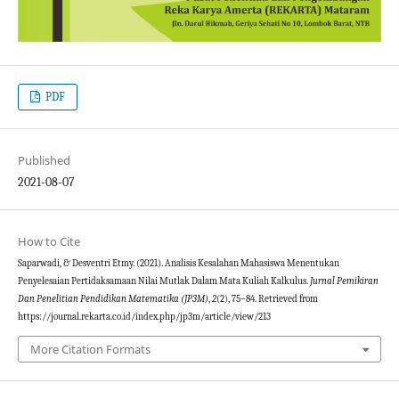
PDF
Published
2021-08-07
How to Cite
Saparwadi, & Desventri Etmy. (2021). Analisis Kesalahan Mahasiswa Menentukan
Penyelesaian Pertidaksamaan Nilai Mutlak Dalam Mata Kuliah Kalkulus.
Jurnal Pemikiran
Dan Penelitian Pendidikan Matematika (JP3M)
,
2
(2), 75–84. Retrieved from
https://journal.rekarta.co.id/index.php/jp3m/article/view/213
More Citation Formats