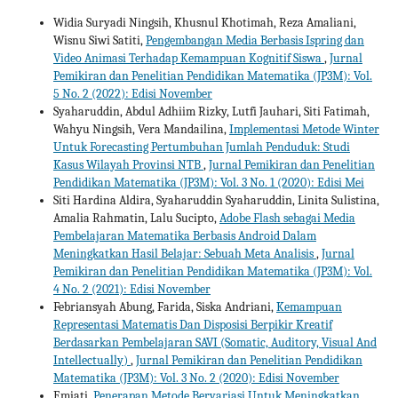
Widia Suryadi Ningsih, Khusnul Khotimah, Reza Amaliani,
Wisnu Siwi Satiti,
Pengembangan Media Berbasis Ispring dan
Video Animasi Terhadap Kemampuan Kognitif Siswa
,
Jurnal
Pemikiran dan Penelitian Pendidikan Matematika (JP3M): Vol.
5 No. 2 (2022): Edisi November
Syaharuddin, Abdul Adhiim Rizky, Lutfi Jauhari, Siti Fatimah,
Wahyu Ningsih, Vera Mandailina,
Implementasi Metode Winter
Untuk Forecasting Pertumbuhan Jumlah Penduduk: Studi
Kasus Wilayah Provinsi NTB
,
Jurnal Pemikiran dan Penelitian
Pendidikan Matematika (JP3M): Vol. 3 No. 1 (2020): Edisi Mei
Siti Hardina Aldira, Syaharuddin Syaharuddin, Linita Sulistina,
Amalia Rahmatin, Lalu Sucipto,
Adobe Flash sebagai Media
Pembelajaran Matematika Berbasis Android Dalam
Meningkatkan Hasil Belajar: Sebuah Meta Analisis
,
Jurnal
Pemikiran dan Penelitian Pendidikan Matematika (JP3M): Vol.
4 No. 2 (2021): Edisi November
Febriansyah Abung, Farida, Siska Andriani,
Kemampuan
Representasi Matematis Dan Disposisi Berpikir Kreatif
Berdasarkan Pembelajaran SAVI (Somatic, Auditory, Visual And
Intellectually)
,
Jurnal Pemikiran dan Penelitian Pendidikan
Matematika (JP3M): Vol. 3 No. 2 (2020): Edisi November
Emiati,
Penerapan Metode Bervariasi Untuk Meningkatkan