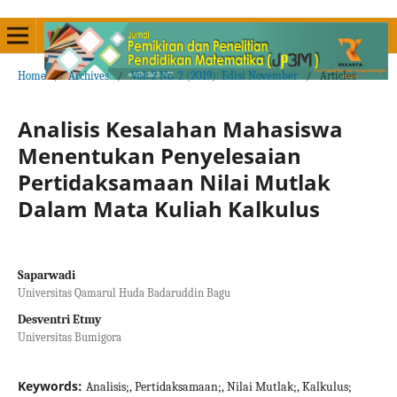
Home
/
Archives
/
Vol. 2 No. 2 (2019): Edisi November
/
Articles
Analisis Kesalahan Mahasiswa
Menentukan Penyelesaian
Pertidaksamaan Nilai Mutlak
Dalam Mata Kuliah Kalkulus
Saparwadi
Universitas Qamarul Huda Badaruddin Bagu
Desventri Etmy
Universitas Bumigora
Keywords:
Analisis;, Pertidaksamaan;, Nilai Mutlak;, Kalkulus;