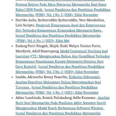
Prestasi Belajar Pada Mata Pelajaran Matematika Bagi Siswa
Kelas I SDN Ponik
,
Jurnal Pemikiran dan Penelitian Pendidikan
Matematika (JP3M): Vol. 1 No. 2 (2018): Edisi November
Hartika Aulia, Syaharuddin Syaharuddin, Vera Mandailina,
Lalu Sucipto,
Pengaruh Kemampuan Awal dan Kepercayaan
Diri Terhadap Kemampuan Komunikasi Matematis Siswa
,
Jurnal Pemikiran dan Penelitian Pendidikan Matematika
(JP3M): Vol. 6 No. 1 (2023): Edisi Mei
Endang Putri Ningsih, Mujib, Rizki Wahyu Yunian Putra,
Mardiyah, Adolf Simatupang,
Model Contextual Teaching And
Learning (CTL) Menggunakan Bahan Ajar Gamifikasi Terhadap
Kemampuan Pemahaman Konsep Matematis Ditinjau Dari
Gaya Kognitif
,
Jurnal Pemikiran dan Penelitian Pendidikan
Matematika (JP3M): Vol. 3 No. 2 (2020): Edisi November
Imelda, Adriantho Benny Pasaribu,
Kalkulus Diferensial:
Analisis Kesulitan Mahasiswa Dalam Menyelesaikan Soal
Turunan
,
Jurnal Pemikiran dan Penelitian Pendidikan
Matematika (JP3M): Vol. 4 No. 2 (2021): Edisi November
Akbar Lasahinda, Rosiah Pulukadang, Selfie Kumesan ,
Analisis
Butir Soal Matematika Pada Penilaian Akhir Semester Ganjil
Menggunakan Model Rasch Berbantuan Software Winstep
,
Jurnal Pemikiran dan Penelitian Pendidikan Matematika