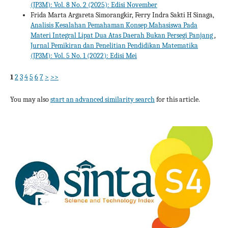
(JP3M): Vol. 8 No. 2 (2025): Edisi November
Frida Marta Argareta Simorangkir, Ferry Indra Sakti H Sinaga,
Analisis Kesalahan Pemahaman Konsep Mahasiswa Pada
Materi Integral Lipat Dua Atas Daerah Bukan Persegi Panjang
,
Jurnal Pemikiran dan Penelitian Pendidikan Matematika
(JP3M): Vol. 5 No. 1 (2022): Edisi Mei
1
2
3
4
5
6
7
>
>>
You may also
start an advanced similarity search
for this article.