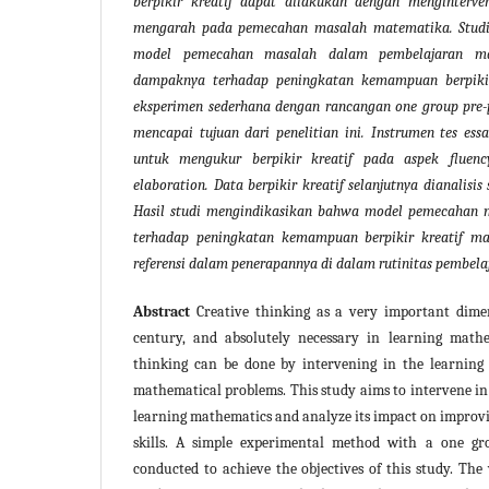
berpikir kreatif dapat dilakukan dengan menginterve
mengarah pada pemecahan masalah matematika. Studi 
model pemecahan masalah dalam pembelajaran ma
dampaknya terhadap peningkatan kemampuan berpiki
eksperimen sederhana dengan rancangan one group pre-
mencapai tujuan dari penelitian ini. Instrumen tes ess
untuk mengukur berpikir kreatif pada aspek fluency, 
elaboration. Data berpikir kreatif selanjutnya dianalisis 
Hasil studi mengindikasikan bahwa model pemecahan 
terhadap peningkatan kemampuan berpikir kreatif ma
referensi dalam penerapannya di dalam rutinitas pembela
Abstract
Creative thinking as a very important dimen
century, and absolutely necessary in learning mathe
thinking can be done by intervening in the learning 
mathematical problems. This study aims to intervene in
learning mathematics and analyze its impact on improvi
skills. A simple experimental method with a one gr
conducted to achieve the objectives of this study. The 