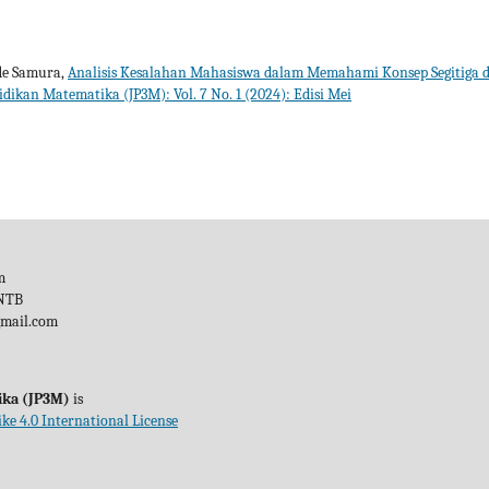
Ode Samura,
Analisis Kesalahan Mahasiswa dalam Memahami Konsep Segitiga 
dikan Matematika (JP3M): Vol. 7 No. 1 (2024): Edisi Mei
m
 NTB
gmail.com
ika (JP3M)
is
ke 4.0 International License