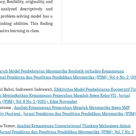
y, flexibility, originality, and
analyzed descriptively and
he problem-solving model has a
nking abilities. This finding
tics learning in class.
aruh Model Pembelajaran Matematika Realistik terhadap Kemampuan
nal Pemikiran dan Penelitian Pendidikan Matematika (JP3M): Vol. 6 No. 2 (20
sul Bahri, Indrawati Indrawati,
Efektivitas Model Pembelajaran Kooperatif Ti
lam Meningkatkan Kemampuan Pemecahan Masalah Siswa Kelas VII
,
Jurnal
(JP3M): Vol. 8 No. 2 (2025): Edisi November
ratama ,
Analisis Kemampuan Pemecahan Masalah Matematika Siswa SMP
ity Quotient
,
Jurnal Pemikiran dan Penelitian Pendidikan Matematika (JP3M)
us Tamur,
Analisis Kemampuan Computational Thinking Mahasiswa dalam
Jurnal Pemikiran dan Penelitian Pendidikan Matematika (JP3M): Vol. 7 No. 2