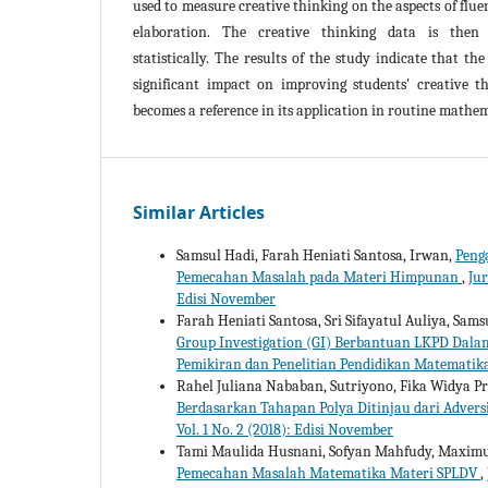
used to measure creative thinking on the aspects of fluenc
elaboration. The creative thinking data is then 
statistically. The results of the study indicate that t
significant impact on improving students' creative thi
becomes a reference in its application in routine mathema
Similar Articles
Samsul Hadi, Farah Heniati Santosa, Irwan,
Peng
Pemecahan Masalah pada Materi Himpunan
,
Jur
Edisi November
Farah Heniati Santosa, Sri Sifayatul Auliya, Sam
Group Investigation (GI) Berbantuan LKPD Da
Pemikiran dan Penelitian Pendidikan Matematika 
Rahel Juliana Nababan, Sutriyono, Fika Widya P
Berdasarkan Tahapan Polya Ditinjau dari Advers
Vol. 1 No. 2 (2018): Edisi November
Tami Maulida Husnani, Sofyan Mahfudy, Maxim
Pemecahan Masalah Matematika Materi SPLDV
,