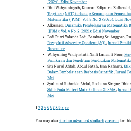
(2024): Edisi November
Dini Wahyuningsih, Kasman Ediputra, Zulhendri
Together (NHT) terhadap Kemampuan Pemecaha
Matematika (JP3M): Vol. 8 No. 2 (2025): Edisi N
Alkusaeri,
Dinamika Pembelajaran Matematika B
(JP3M): Vol. 4 No. 2 (2021): Edisi November
Ledi Putri Yolanda Ledi, Bambang Sri Anggoro, 
Perspektif Adversity Quotient (AQ)
,
Jurnal Pemiki
November
Wahyuning Widiyastuti, Naili Lumaati Noor,
Pen
Pemikiran dan Penelitian Pendidikan Matematika 
Siti Nurul Afifah, Abdul Fatah, Isna Rafianti,
Efi
Dalam Pembelajaran Berbasis Saintifik
,
Jurnal Pe
Mei
Syahruni Rahmida Abdul, Rosliana Siregar, Dhia 
Skills Pada Materi Matriks Kelas XI SMA
,
Jurnal 
Mei
1
2
3
4
5
6
7
8
9
>
>>
You may also
start an advanced similarity search
for this