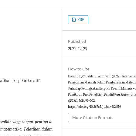
PDF
Published
2022-12-29
How to Cite
Evendi, E., & Uzlifatul Azmiyati. (2022). Intervens
ka;, berpikir kreatif;
Pemecahan Masalah Dalam Pembelajaran Matem
Terhadap Peningkatan Berpikir Kreatif Mahasisw
Pemikiran Dan Penelitian Pendidikan Matemati
(JP3M)
,
5
(2), 93–102.
https://doi.org/10.36765/jp3m.v5i2.579
More Citation Formats
erpikir yang sangat penting di
 matematika. Pelatihan dalam