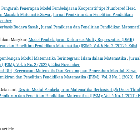
,
Pengaruh Penerapan Model Pembelajaran Kooperatif tipe Numbered Head
n Masalah Matematis Siswa
,
Jurnal Pemikiran dan Penelitian Pendidikan
ovember
erbasis Budaya Sasak
,
Jurnal Pemikiran dan Penelitian Pendidikan Matemati
Ruhban Masykur,
Model Pembelajaran Diskursus Multy Representasi (DMR)
ran dan Penelitian Pendidikan Matematika (JP3M): Vol. 5 No. 2 (2022): Edisi
gembangan Modul Matematika Terintegrasi: Islam dalam Matematika
,
Jurna
(JP3M): Vol. 5 No. 2 (2022): Edisi November
kasi Diri, Kecemasan Matematis Dan Kemampuan Pemecahan Masalah Siswa
mikiran dan Penelitian Pendidikan Matematika (JP3M): Vol. 3 No. 1 (2020): Ed
Octariani,
Desain Modul Pembelajaran Matematika Berbasis High Order Thin
Pemikiran dan Penelitian Pendidikan Matematika (JP3M): Vol. 4 No. 1 (2021): E
 article.