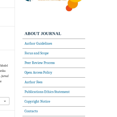
ABOUT JOURNAL
Author Guidelines
Focus and Scope
Peer Review Process
i Model
atika
Open Access Policy
a.
Jurnal
ka
Author Fees
Publications Ethics Statement
Copyright Notice
Contacts