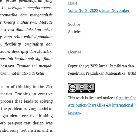
nsi proses pembelajaran yang
Issue
ini bertujuan mengintervensi
Vol. 5 No. 2 (2022): Edisi November
tematika dan menganalisis
r kreatif mahasiswa. Metode
Section
post test dikonduksikan untuk
Articles
ay yang telah valid digunakan
flexibility, originality, dan
secara deskriptif dan statistik.
License
masalah berdampak signifikan
hasiswa. Temuan ini menjadi
Copyright (c) 2022 Jurnal Pemikiran dan
jaran matematika di kelas
.
Penelitian Pendidikan Matematika (JP3
sion of thinking in the 21st
matics. Training in creative
This work is licensed under a
Creative C
process that leads to solving
Attribution-ShareAlike 4.0 International
 the problem-solving model in
License
.
ng students' creative thinking
oup pre-post test design was
valid essay test instrument is