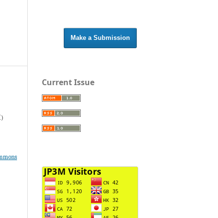
Make a Submission
Current Issue
M)
ommons