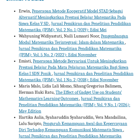
Erwin,
Penerapan Metode Kooperatif Model STAD Sebagai
Alternatif Meningkatkan Prestasi Belajar Matematika Pada
Siswa Kelas V SD
,
Jurnal Pemikiran dan Penelitian Pendidikan
Matematika (JP3M): Vol. 2 No. 1 (2019): Edisi Mei
Wahyuning Widiyastuti, Naili Lumaati Noor,
Pengembangan
Modul Matematika Terintegrasi: Islam dalam Matematika
,
Jurnal Pemikiran dan Penelitian Pendidikan Matematika
(JP3M): Vol. 5 No. 2 (2022): Edisi November
Emiati,
Penerapan Metode Bervariasi Untuk Meningkatkan
Prestasi Belajar Pada Mata Pelajaran Matematika Bagi Siswa
Kelas I SDN Ponik
,
Jurnal Pemikiran dan Penelitian Pendidikan
Matematika (JP3M): Vol. 1 No. 2 (2018): Edisi November
Maria Malo, Lidia Lali Momo, Sihang Gregorius Balimem,
Herman Huki Ratu,
The Effect of Gadget Use on Students’
Mathematics Learning Outcomes
,
Jurnal Pemikiran dan
Penelitian Pendidikan Matematika (JP3M): Vol. 9 No. 1 (2026):
May Edition
Hartika Aulia, Syaharuddin Syaharuddin, Vera Mandailina,
Lalu Sucipto,
Pengaruh Kemampuan Awal dan Kepercayaan
Diri Terhadap Kemampuan Komunikasi Matematis Siswa
,
Jurnal Pemikiran dan Penelitian Pendidikan Matematika