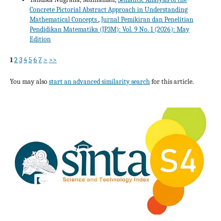
Concrete Pictorial Abstract Approach in Understanding
Mathematical Concepts
,
Jurnal Pemikiran dan Penelitian
Pendidikan Matematika (JP3M): Vol. 9 No. 1 (2026): May
Edition
1
2
3
4
5
6
7
>
>>
You may also
start an advanced similarity search
for this article.