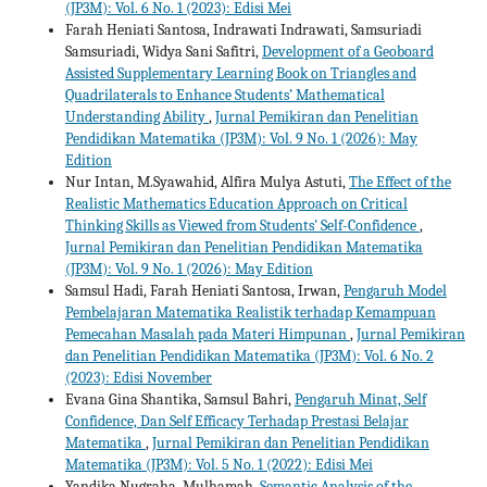
(JP3M): Vol. 6 No. 1 (2023): Edisi Mei
Farah Heniati Santosa, Indrawati Indrawati, Samsuriadi
Samsuriadi, Widya Sani Safitri,
Development of a Geoboard
Assisted Supplementary Learning Book on Triangles and
Quadrilaterals to Enhance Students’ Mathematical
Understanding Ability
,
Jurnal Pemikiran dan Penelitian
Pendidikan Matematika (JP3M): Vol. 9 No. 1 (2026): May
Edition
Nur Intan, M.Syawahid, Alfira Mulya Astuti,
The Effect of the
Realistic Mathematics Education Approach on Critical
Thinking Skills as Viewed from Students' Self-Confidence
,
Jurnal Pemikiran dan Penelitian Pendidikan Matematika
(JP3M): Vol. 9 No. 1 (2026): May Edition
Samsul Hadi, Farah Heniati Santosa, Irwan,
Pengaruh Model
Pembelajaran Matematika Realistik terhadap Kemampuan
Pemecahan Masalah pada Materi Himpunan
,
Jurnal Pemikiran
dan Penelitian Pendidikan Matematika (JP3M): Vol. 6 No. 2
(2023): Edisi November
Evana Gina Shantika, Samsul Bahri,
Pengaruh Minat, Self
Confidence, Dan Self Efficacy Terhadap Prestasi Belajar
Matematika
,
Jurnal Pemikiran dan Penelitian Pendidikan
Matematika (JP3M): Vol. 5 No. 1 (2022): Edisi Mei
Yandika Nugraha, Mulhamah,
Semantic Analysis of the