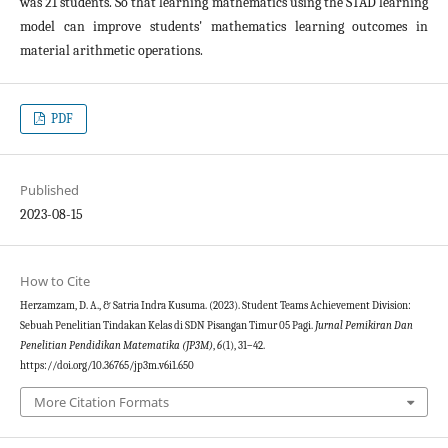
was 21 students. So that learning mathematics using the STAD learning
model can improve students' mathematics learning outcomes in
material arithmetic operations.
PDF
Published
2023-08-15
How to Cite
Herzamzam, D. A., & Satria Indra Kusuma. (2023). Student Teams Achievement Division:
Sebuah Penelitian Tindakan Kelas di SDN Pisangan Timur 05 Pagi.
Jurnal Pemikiran Dan
Penelitian Pendidikan Matematika (JP3M)
,
6
(1), 31–42.
https://doi.org/10.36765/jp3m.v6i1.650
More Citation Formats