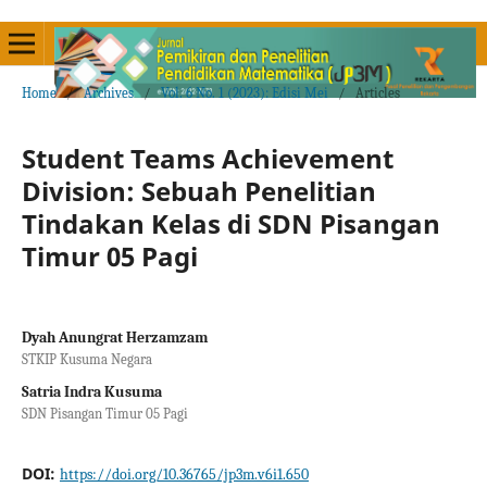
Home
/
Archives
/
Vol. 6 No. 1 (2023): Edisi Mei
/
Articles
Student Teams Achievement
Division: Sebuah Penelitian
Tindakan Kelas di SDN Pisangan
Timur 05 Pagi
Dyah Anungrat Herzamzam
STKIP Kusuma Negara
Satria Indra Kusuma
SDN Pisangan Timur 05 Pagi
DOI:
https://doi.org/10.36765/jp3m.v6i1.650