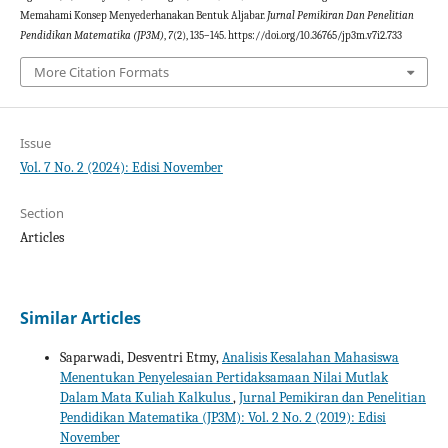
Memahami Konsep Menyederhanakan Bentuk Aljabar.
Jurnal Pemikiran Dan Penelitian
Pendidikan Matematika (JP3M)
,
7
(2), 135–145. https://doi.org/10.36765/jp3m.v7i2.733
More Citation Formats
Issue
Vol. 7 No. 2 (2024): Edisi November
Section
Articles
Similar Articles
Saparwadi, Desventri Etmy,
Analisis Kesalahan Mahasiswa
Menentukan Penyelesaian Pertidaksamaan Nilai Mutlak
Dalam Mata Kuliah Kalkulus
,
Jurnal Pemikiran dan Penelitian
Pendidikan Matematika (JP3M): Vol. 2 No. 2 (2019): Edisi
November