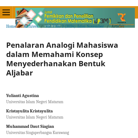
Home
/
Archives
/
Vol. 7 No. 2 (2024): Edisi November
/
Articles
Penalaran Analogi Mahasiswa
dalam Memahami Konsep
Menyederhanakan Bentuk
Aljabar
Yulianti Agustina
Universitas Islam Negeri Mataram
Kristayulita Kristayulita
Universitas Islam Negeri Mataram
Muhammad Daut Siagian
Universitas Singaperbangsa Karawang