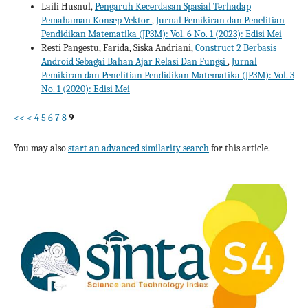
Laili Husnul,
Pengaruh Kecerdasan Spasial Terhadap
Pemahaman Konsep Vektor
,
Jurnal Pemikiran dan Penelitian
Pendidikan Matematika (JP3M): Vol. 6 No. 1 (2023): Edisi Mei
Resti Pangestu, Farida, Siska Andriani,
Construct 2 Berbasis
Android Sebagai Bahan Ajar Relasi Dan Fungsi
,
Jurnal
Pemikiran dan Penelitian Pendidikan Matematika (JP3M): Vol. 3
No. 1 (2020): Edisi Mei
<<
<
4
5
6
7
8
9
You may also
start an advanced similarity search
for this article.