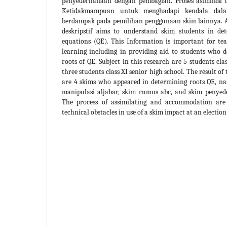
penyederhanaan dengan pembagian. Proses asimilasi 
Ketidakmampuan untuk menghadapi kendala dal
berdampak pada pemilihan penggunaan skim lainnya. Ab
deskripstif aims to understand skim students in de
equations (QE). This Information is important for tea
learning including in providing aid to students who 
roots of QE. Subject in this research are 5 students cla
three students class XI senior high school. The result of
are 4 skims who appeared in determining roots QE, n
manipulasi aljabar, skim rumus abc, and skim penye
The process of assimilating and accommodation are d
technical obstacles in use of a skim impact at an election