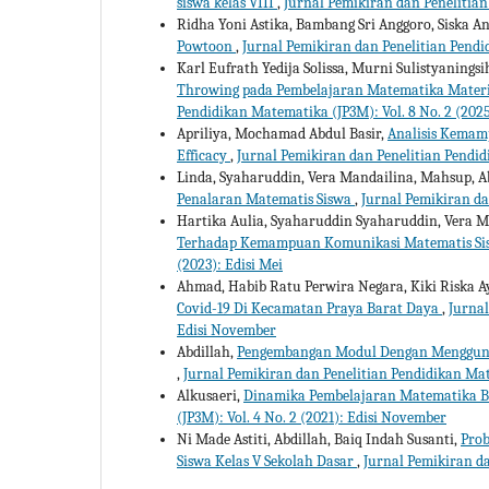
siswa kelas VIII
,
Jurnal Pemikiran dan Penelitian
Ridha Yoni Astika, Bambang Sri Anggoro, Siska A
Powtoon
,
Jurnal Pemikiran dan Penelitian Pendi
Karl Eufrath Yedija Solissa, Murni Sulistyanings
Throwing pada Pembelajaran Matematika Materi 
Pendidikan Matematika (JP3M): Vol. 8 No. 2 (202
Apriliya, Mochamad Abdul Basir,
Analisis Kemamp
Efficacy
,
Jurnal Pemikiran dan Penelitian Pendid
Linda, Syaharuddin, Vera Mandailina, Mahsup, Ab
Penalaran Matematis Siswa
,
Jurnal Pemikiran da
Hartika Aulia, Syaharuddin Syaharuddin, Vera M
Terhadap Kemampuan Komunikasi Matematis S
(2023): Edisi Mei
Ahmad, Habib Ratu Perwira Negara, Kiki Riska A
Covid-19 Di Kecamatan Praya Barat Daya
,
Jurnal
Edisi November
Abdillah,
Pengembangan Modul Dengan Menggunak
,
Jurnal Pemikiran dan Penelitian Pendidikan Mate
Alkusaeri,
Dinamika Pembelajaran Matematika B
(JP3M): Vol. 4 No. 2 (2021): Edisi November
Ni Made Astiti, Abdillah, Baiq Indah Susanti,
Prob
Siswa Kelas V Sekolah Dasar
,
Jurnal Pemikiran da