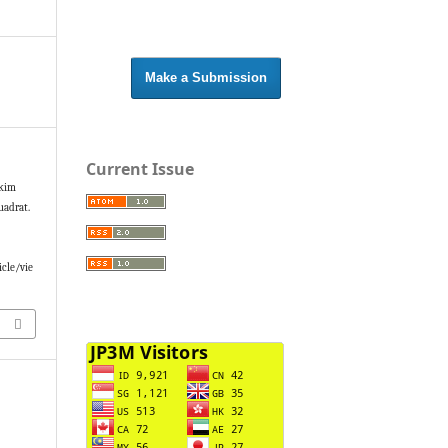
Make a Submission
Current Issue
Skim
uadrat.
icle/vie