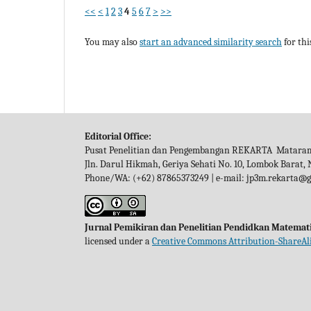
<<
<
1
2
3
4
5
6
7
>
>>
You may also
start an advanced similarity search
for this
Editorial Office:
Pusat Penelitian dan Pengembangan REKARTA Matara
Jln. Darul Hikmah, Geriya Sehati No. 10, Lombok Barat,
Phone/WA: (+62) 87865373249 | e-mail: jp3m.rekarta@
Jurnal Pemikiran dan Penelitian Pendidkan Matemat
licensed under a
Creative Commons Attribution-ShareAli