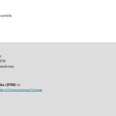
 article.
m
 NTB
gmail.com
ika (JP3M)
is
ke 4.0 International License