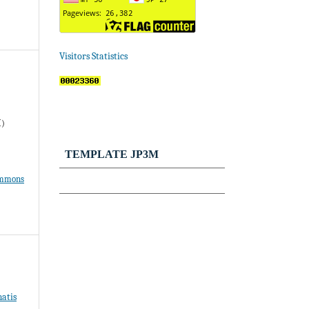
Visitors Statistics
M)
TEMPLATE JP3M
ommons
atis