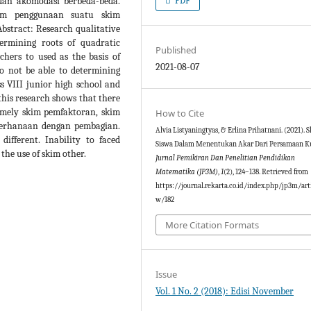
dan akomodasi berbeda-beda.
PDF
am penggunaan suatu skim
stract: Research qualitative
termining roots of quadratic
Published
chers to used as the basis of
2021-08-07
do not be able to determining
ss VIII junior high school and
 this research shows that there
amely skim pemfaktoran, skim
How to Cite
derhanaan dengan pembagian.
Alvia Listyaningtyas, & Erlina Prihatnani. (2021). 
ifferent. Inability to faced
Siswa Dalam Menentukan Akar Dari Persamaan K
 the use of skim other.
Jurnal Pemikiran Dan Penelitian Pendidikan
Matematika (JP3M)
,
1
(2), 124–138. Retrieved from
https://journal.rekarta.co.id/index.php/jp3m/art
w/182
More Citation Formats
Issue
Vol. 1 No. 2 (2018): Edisi November