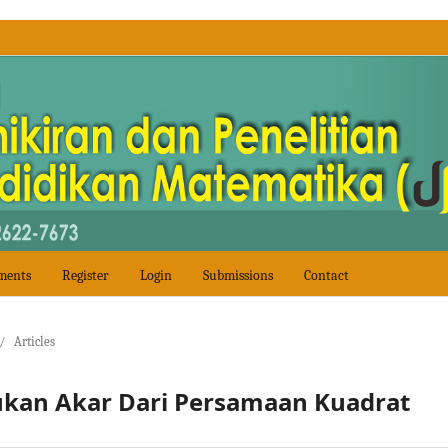
ments
Register
Login
Submissions
Contact
/
Articles
kan Akar Dari Persamaan Kuadrat