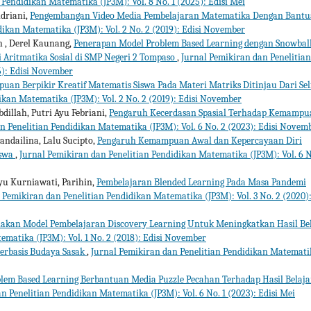
 Pendidikan Matematika (JP3M): Vol. 8 No. 1 (2025): Edisi Mei
ndriani,
Pengembangan Video Media Pembelajaran Matematika Dengan Bant
dikan Matematika (JP3M): Vol. 2 No. 2 (2019): Edisi November
ih , Derel Kaunang,
Penerapan Model Problem Based Learning dengan Snowbal
Aritmatika Sosial di SMP Negeri 2 Tompaso
,
Jurnal Pemikiran dan Penelitian
5): Edisi November
uan Berpikir Kreatif Matematis Siswa Pada Materi Matriks Ditinjau Dari Sel
ikan Matematika (JP3M): Vol. 2 No. 2 (2019): Edisi November
dillah, Putri Ayu Febriani,
Pengaruh Kecerdasan Spasial Terhadap Kemampu
n Penelitian Pendidikan Matematika (JP3M): Vol. 6 No. 2 (2023): Edisi Novem
andailina, Lalu Sucipto,
Pengaruh Kemampuan Awal dan Kepercayaan Diri
iswa
,
Jurnal Pemikiran dan Penelitian Pendidikan Matematika (JP3M): Vol. 6 N
yu Kurniawati, Parihin,
Pembelajaran Blended Learning Pada Masa Pandemi
 Pemikiran dan Penelitian Pendidikan Matematika (JP3M): Vol. 3 No. 2 (2020)
an Model Pembelajaran Discovery Learning Untuk Meningkatkan Hasil Bel
matika (JP3M): Vol. 1 No. 2 (2018): Edisi November
erbasis Budaya Sasak
,
Jurnal Pemikiran dan Penelitian Pendidikan Matemati
lem Based Learning Berbantuan Media Puzzle Pecahan Terhadap Hasil Belaja
n Penelitian Pendidikan Matematika (JP3M): Vol. 6 No. 1 (2023): Edisi Mei