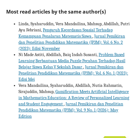
Most read articles by the same author(s)
Linda, Syaharuddin, Vera Mandailina, Mahsup, Abdillah, Putri
Ayu Febriani,
Pengaruh Kecerdasan Spasial Terhadap
Kemampuan Penalaran Matematis Siswa
,
Jurnal Pemikiran
dan Penelitian Pendidikan Matematika (JP3M): Vol. 6 No. 2
(2023): Edisi November
Ni Made Astiti, Abdillah, Baiq Indah Susanti,
Problem Based
Learning Berbantuan Media Puzzle Pecahan Terhadap Hasil
Belajar Siswa Kelas V Sekolah Dasar
,
Jurnal Pemikiran dan
Penelitian Pendidikan Matematika (JP3M): Vol. 6 No. 1 (2023):
Edisi Mei
Vera Mandailina, Syaharuddin, Abdillah, Nutia Rahmatin,
Sirajuddin, Mahsup,
Gamification Meets Artificial Intelligence
in Mathematics Education: A Review of Personalized Learning
and Student Engagement
,
Jurnal Pemikiran dan Penelitian
Pendidikan Matematika (JP3M): Vol. 9 No. 1 (2026): May
Edition