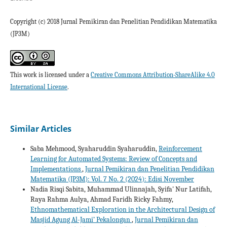
Copyright (c) 2018 Jurnal Pemikiran dan Penelitian Pendidikan Matematika
(JP3M)
This work is licensed under a
Creative Commons Attribution-ShareAlike 4.0
International License
.
Similar Articles
Saba Mehmood, Syaharuddin Syaharuddin,
Reinforcement
Learning for Automated Systems: Review of Concepts and
Implementations
,
Jurnal Pemikiran dan Penelitian Pendidikan
Matematika (JP3M): Vol. 7 No. 2 (2024): Edisi November
Nadia Risqi Sabita, Muhammad Ulinnajah, Syifa' Nur Latifah,
Raya Rahma Aulya, Ahmad Faridh Ricky Fahmy,
Ethnomathematical Exploration in the Architectural Design of
Masjid Agung Al-Jami’ Pekalongan
,
Jurnal Pemikiran dan