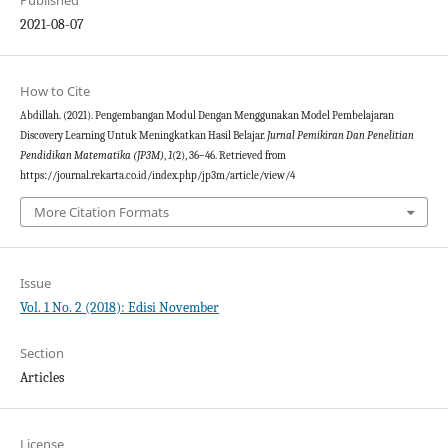
Published
2021-08-07
How to Cite
Abdillah. (2021). Pengembangan Modul Dengan Menggunakan Model Pembelajaran
Discovery Learning Untuk Meningkatkan Hasil Belajar.
Jurnal Pemikiran Dan Penelitian
Pendidikan Matematika (JP3M)
,
1
(2), 36–46. Retrieved from
https://journal.rekarta.co.id/index.php/jp3m/article/view/4
More Citation Formats
Issue
Vol. 1 No. 2 (2018): Edisi November
Section
Articles
License