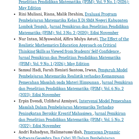
Penelitian Pendidikan Matematika (JP3M): Vol. 9 No. 1 (2026):
May Edition
Rini Muliani, Riana, Malik Ibrahim,
Evaluasi Program
Pembelajaran Matematika Kelas X Di SMA Negeri Kabupaten
Lombok Tengah
,
Jurnal Pemikiran dan Penelitian Pendidikan
Matematika (JP3M): Vol. 3 No. 2 (2020): Edisi November
Nur Intan, M.Syawahid, Alfira Mulya Astuti,
The Effect of the
Realistic Mathematics Education Approach on Critical
Thinking Skills as Viewed from Students' Self-Confidence
,
Jurnal Pemikiran dan Penelitian Pendidikan Matematika
(JP3M): Vol. 9 No. 1 (2026): May Edition
Samsul Hadi, Farah Heniati Santosa, Irwan,
Pengaruh Model
Pembelajaran Matematika Realistik terhadap Kemampuan
Pemecahan Masalah pada Materi Himpunan
,
Jurnal Pemikiran
dan Penelitian Pendidikan Matematika (JP3M): Vol. 6 No. 2
(2023): Edisi November
Erpin Evendi, Uzlifatul Azmiyati,
Intervensi Model Pemecahan
Masalah Dalam Pembelajaran Matematika Terhadap
Peningkatan Berpikir Kreatif Mahasiswa
,
Jurnal Pemikiran
dan Penelitian Pendidikan Matematika (JP3M): Vol. 5 No. 2
(2022): Edisi November
Andri Rahadyan, Halimatussa’diah,
Penerapan Dynamic
Software Geogebra Dan Cabri 3D Dalam Pembelajaran