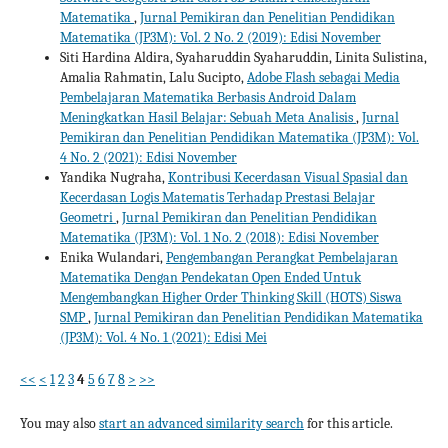
Matematika
,
Jurnal Pemikiran dan Penelitian Pendidikan
Matematika (JP3M): Vol. 2 No. 2 (2019): Edisi November
Siti Hardina Aldira, Syaharuddin Syaharuddin, Linita Sulistina,
Amalia Rahmatin, Lalu Sucipto,
Adobe Flash sebagai Media
Pembelajaran Matematika Berbasis Android Dalam
Meningkatkan Hasil Belajar: Sebuah Meta Analisis
,
Jurnal
Pemikiran dan Penelitian Pendidikan Matematika (JP3M): Vol.
4 No. 2 (2021): Edisi November
Yandika Nugraha,
Kontribusi Kecerdasan Visual Spasial dan
Kecerdasan Logis Matematis Terhadap Prestasi Belajar
Geometri
,
Jurnal Pemikiran dan Penelitian Pendidikan
Matematika (JP3M): Vol. 1 No. 2 (2018): Edisi November
Enika Wulandari,
Pengembangan Perangkat Pembelajaran
Matematika Dengan Pendekatan Open Ended Untuk
Mengembangkan Higher Order Thinking Skill (HOTS) Siswa
SMP
,
Jurnal Pemikiran dan Penelitian Pendidikan Matematika
(JP3M): Vol. 4 No. 1 (2021): Edisi Mei
<<
<
1
2
3
4
5
6
7
8
>
>>
You may also
start an advanced similarity search
for this article.