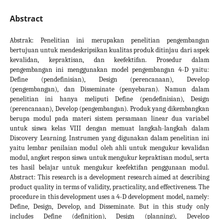
Abstract
Abstrak: Penelitian ini merupakan penelitian pengembangan
bertujuan untuk mendeskripsikan kualitas produk ditinjau dari aspek
kevalidan, kepraktisan, dan keefektifan. Prosedur dalam
pengembangan ini menggunakan model pengembangan 4-D yaitu:
Define (pendefinisian), Design (perencanaan), Develop
(pengembangan), dan Disseminate (penyebaran). Namun dalam
penelitian ini hanya meliputi Define (pendefinisian), Design
(perencanaan), Develop (pengembangan). Produk yang dikembangkan
berupa modul pada materi sistem persamaan linear dua variabel
untuk siswa kelas VIII dengan memuat langkah-langkah dalam
Discovery Learning. Instrumen yang digunakan dalam penelitian ini
yaitu lembar penilaian modul oleh ahli untuk mengukur kevalidan
modul, angket respon siswa untuk mengukur kepraktisan modul, serta
tes hasil belajar untuk mengukur keefektifan penggunaan modul.
Abstract: This research is a development research aimed at describing
product quality in terms of validity, practicality, and effectiveness. The
procedure in this development uses a 4-D development model, namely:
Define, Design, Develop, and Disseminate. But in this study only
includes Define (definition), Design (planning), Develop