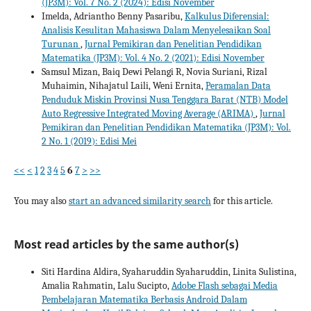
(JP3M): Vol. 7 No. 2 (2024): Edisi November
Imelda, Adriantho Benny Pasaribu,
Kalkulus Diferensial:
Analisis Kesulitan Mahasiswa Dalam Menyelesaikan Soal
Turunan
,
Jurnal Pemikiran dan Penelitian Pendidikan
Matematika (JP3M): Vol. 4 No. 2 (2021): Edisi November
Samsul Mizan, Baiq Dewi Pelangi R, Novia Suriani, Rizal
Muhaimin, Nihajatul Laili, Weni Ernita,
Peramalan Data
Penduduk Miskin Provinsi Nusa Tenggara Barat (NTB) Model
Auto Regressive Integrated Moving Average (ARIMA)
,
Jurnal
Pemikiran dan Penelitian Pendidikan Matematika (JP3M): Vol.
2 No. 1 (2019): Edisi Mei
<<
<
1
2
3
4
5
6
7
>
>>
You may also
start an advanced similarity search
for this article.
Most read articles by the same author(s)
Siti Hardina Aldira, Syaharuddin Syaharuddin, Linita Sulistina,
Amalia Rahmatin, Lalu Sucipto,
Adobe Flash sebagai Media
Pembelajaran Matematika Berbasis Android Dalam