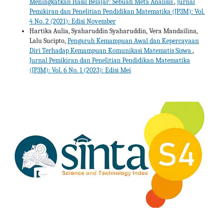
Meningkatkan Hasil Belajar: Sebuah Meta Analisis
,
Jurnal
Pemikiran dan Penelitian Pendidikan Matematika (JP3M): Vol.
4 No. 2 (2021): Edisi November
Hartika Aulia, Syaharuddin Syaharuddin, Vera Mandailina,
Lalu Sucipto,
Pengaruh Kemampuan Awal dan Kepercayaan
Diri Terhadap Kemampuan Komunikasi Matematis Siswa
,
Jurnal Pemikiran dan Penelitian Pendidikan Matematika
(JP3M): Vol. 6 No. 1 (2023): Edisi Mei