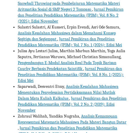
Snowball Throwing pada Pembelajaran Matematika Materi
Aritmatika Sosial di SMP Negeri 2 Tompaso
,
Jurnal Pemikiran
dan Penelitian Pendidikan Matematika (JP3M): Vol. 8 No. 2
(2025): Edisi November
Sulastri Sulastri, Al Kusaeri, Erpin Evendi, Asri Ode Samura,
Analisis Kesalahan Mahasiswa dalam Memahami Konsep
Segitiga dan Segiempat
,
Jurnal Pemikiran dan Penelitian
Pendidikan Matematika (JP3M): Vol. 7 No. 1 (2024): Edisi Mei
Julisa Ayu Lestari Julisa, Marthin Marbun Marthin, Yoga Aulia
Saputra, Fertianus Waruwu, Michael Christian Simanullang,
Pengembangan E-Modul Analisis Real Pada Topik Barisan
Cauchy Berbasis Pendekatan Saintifik
,
Jurnal Pemikiran dan
Penelitian Pendidikan Matematika (JP3M): Vol. 8 No. 1 (2025):
Edisi Mei
Saparwadi, Desventri Etmy,
Analisis Kesalahan Mahasiswa
Menentukan Penyelesaian Pertidaksamaan Nilai Mutlak
Dalam Mata Kuliah Kalkulus
,
Jurnal Pemikiran dan Penelitian
Pendidikan Matematika (JP3M): Vol. 2 No. 2 (2019): Edisi
November
Zohraul Walihah, Yandika Nugraha,
Analisis Kemampuan
Representasi Matematis Mahasiswa Pada Materi Bangun Datar
,
Jurnal Pemikiran dan Penelitian Pendidikan Matematika