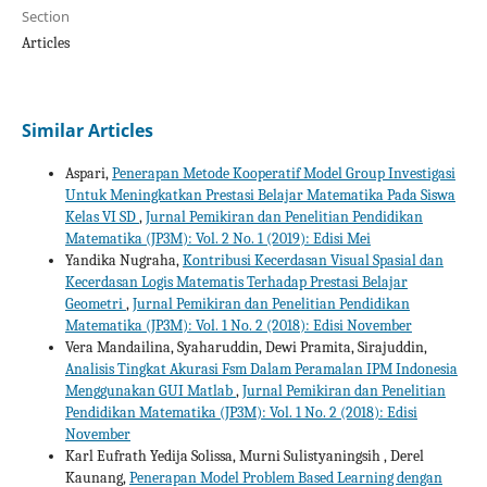
Section
Articles
Similar Articles
Aspari,
Penerapan Metode Kooperatif Model Group Investigasi
Untuk Meningkatkan Prestasi Belajar Matematika Pada Siswa
Kelas VI SD
,
Jurnal Pemikiran dan Penelitian Pendidikan
Matematika (JP3M): Vol. 2 No. 1 (2019): Edisi Mei
Yandika Nugraha,
Kontribusi Kecerdasan Visual Spasial dan
Kecerdasan Logis Matematis Terhadap Prestasi Belajar
Geometri
,
Jurnal Pemikiran dan Penelitian Pendidikan
Matematika (JP3M): Vol. 1 No. 2 (2018): Edisi November
Vera Mandailina, Syaharuddin, Dewi Pramita, Sirajuddin,
Analisis Tingkat Akurasi Fsm Dalam Peramalan IPM Indonesia
Menggunakan GUI Matlab
,
Jurnal Pemikiran dan Penelitian
Pendidikan Matematika (JP3M): Vol. 1 No. 2 (2018): Edisi
November
Karl Eufrath Yedija Solissa, Murni Sulistyaningsih , Derel
Kaunang,
Penerapan Model Problem Based Learning dengan