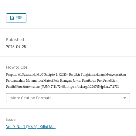
PDF
Published
2025-04-25
How to Cite
Puspita, W., Syawahid, M., & Sucipto, L. (2025). Berpikir Fungsional dalam Menyelesaikan
Permasalahan Matematika Materi Pola Bilangan.
Jurnal Pemikiran Dan Penelitian
Pendidikan Matematika (JP3M)
,
7
(1), 72–83. https://doi.org/10.36765/jp3m.v7i1.731
More Citation Formats
Issue
Vol. 7 No. 1 (2024): Edisi Mei