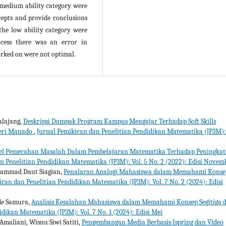
e medium ability category were
cepts and provide conclusions
the low ability category were
ocess there was an error in
orked on were not optimal.
alajang,
Deskripsi Dampak Program Kampus Mengajar Terhadap Soft Skills
geri Manado
,
Jurnal Pemikiran dan Penelitian Pendidikan Matematika (JP3M): 
del Pemecahan Masalah Dalam Pembelajaran Matematika Terhadap Peningka
n Penelitian Pendidikan Matematika (JP3M): Vol. 5 No. 2 (2022): Edisi Novem
uhammad Daut Siagian,
Penalaran Analogi Mahasiswa dalam Memahami Konse
iran dan Penelitian Pendidikan Matematika (JP3M): Vol. 7 No. 2 (2024): Edisi
Ode Samura,
Analisis Kesalahan Mahasiswa dalam Memahami Konsep Segitiga 
dikan Matematika (JP3M): Vol. 7 No. 1 (2024): Edisi Mei
maliani, Wisnu Siwi Satiti,
Pengembangan Media Berbasis Ispring dan Video