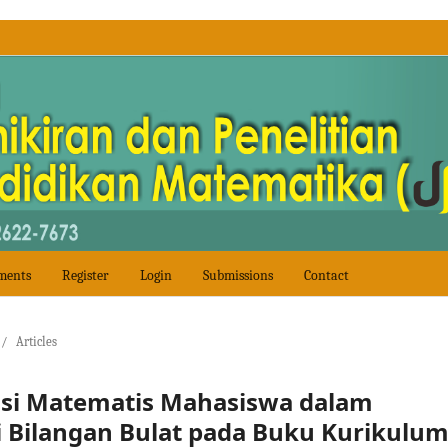
ments
Register
Login
Submissions
Contact
/
Articles
asi Matematis Mahasiswa dalam
Bilangan Bulat pada Buku Kurikulu