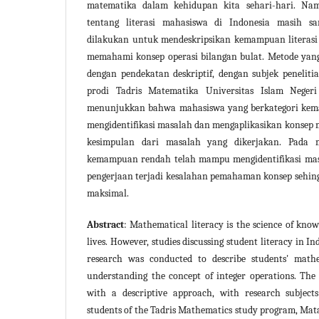
matematika dalam kehidupan kita sehari-hari. Na
tentang literasi mahasiswa di Indonesia masih sa
dilakukan untuk mendeskripsikan kemampuan literas
memahami konsep operasi bilangan bulat. Metode yang
dengan pendekatan deskriptif, dengan subjek penelit
prodi Tadris Matematika Universitas Islam Negeri
menunjukkan bahwa mahasiswa yang berkategori ke
mengidentifikasi masalah dan mengaplikasikan konsep
kesimpulan dari masalah yang dikerjakan. Pada m
kemampuan rendah telah mampu mengidentifikasi masa
pengerjaan terjadi kesalahan pemahaman konsep sehing
maksimal.
Abstract
: Mathematical literacy is the science of kno
lives. However, studies discussing student literacy in Ind
research was conducted to describe students' mathem
understanding the concept of integer operations. The
with a descriptive approach, with research subject
students of the Tadris Mathematics study program, Mata