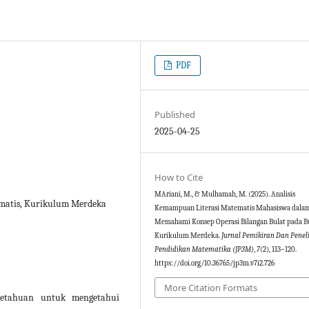
PDF
Published
2025-04-25
How to Cite
MAriani, M., & Mulhamah, M. (2025). Analisis
ematis, Kurikulum Merdeka
Kemampuan Literasi Matematis Mahasiswa dala
Memahami Konsep Operasi Bilangan Bulat pada 
Kurikulum Merdeka.
Jurnal Pemikiran Dan Penel
Pendidikan Matematika (JP3M)
,
7
(2), 113–120.
https://doi.org/10.36765/jp3m.v7i2.726
More Citation Formats
getahuan untuk mengetahui