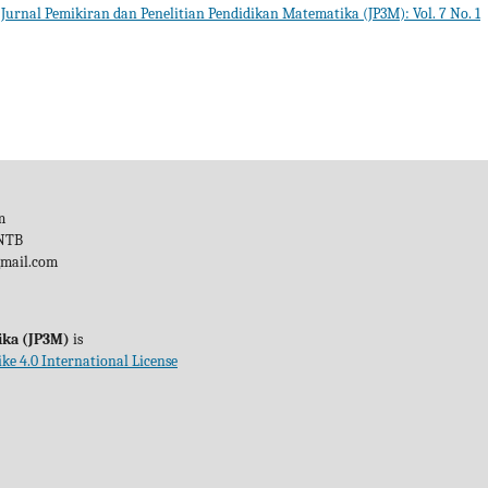
,
Jurnal Pemikiran dan Penelitian Pendidikan Matematika (JP3M): Vol. 7 No. 1
m
 NTB
gmail.com
ika (JP3M)
is
ke 4.0 International License