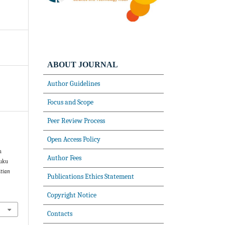
ABOUT JOURNAL
Author Guidelines
Focus and Scope
Peer Review Process
Open Access Policy
m
Author Fees
Buku
itian
Publications Ethics Statement
Copyright Notice
Contacts