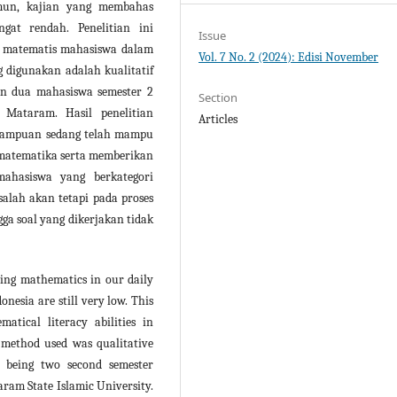
mun, kajian yang membahas
ngat rendah. Penelitian ini
Issue
i matematis mahasiswa dalam
Vol. 7 No. 2 (2024): Edisi November
 digunakan adalah kualitatif
ian dua mahasiswa semester 2
Section
 Mataram. Hasil penelitian
Articles
mampuan sedang telah mampu
 matematika serta memberikan
ahasiswa yang berkategori
lah akan tetapi pada proses
ga soal yang dikerjakan tidak
wing mathematics in our daily
onesia are still very low. This
atical literacy abilities in
 method used was qualitative
s being two second semester
ram State Islamic University.