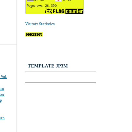
Visitors Statistics
TEMPLATE JP3M
Vol.
tan
ber
p
dan