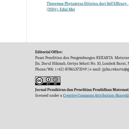
Theorema Phytagoras Ditinjau dari Self Efficacy
(2024): Edisi Mei
Editorial Office:
Pusat Penelitian dan Pengembangan REKARTA Matara
Jln. Darul Hikmah, Geriya Sehati No. 10, Lombok Barat,
Phone/WA: (+62) 87865373249 | e-mail: jp3m.rekarta@
Jurnal Pemikiran dan Penelitian Pendidkan Matemat
licensed under a
Creative Commons Attribution-ShareAli