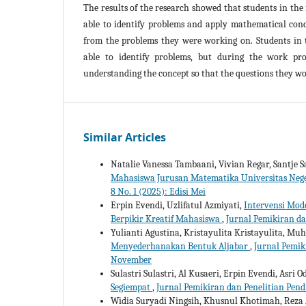
The results of the research showed that students in th
able to identify problems and apply mathematical con
from the problems they were working on. Students in 
able to identify problems, but during the work pr
understanding the concept so that the questions they w
Similar Articles
Natalie Vanessa Tambaani, Vivian Regar, Santje S
Mahasiswa Jurusan Matematika Universitas Ne
8 No. 1 (2025): Edisi Mei
Erpin Evendi, Uzlifatul Azmiyati,
Intervensi Mo
Berpikir Kreatif Mahasiswa
,
Jurnal Pemikiran da
Yulianti Agustina, Kristayulita Kristayulita, M
Menyederhanakan Bentuk Aljabar
,
Jurnal Pemik
November
Sulastri Sulastri, Al Kusaeri, Erpin Evendi, Asri 
Segiempat
,
Jurnal Pemikiran dan Penelitian Pendi
Widia Suryadi Ningsih, Khusnul Khotimah, Reza A