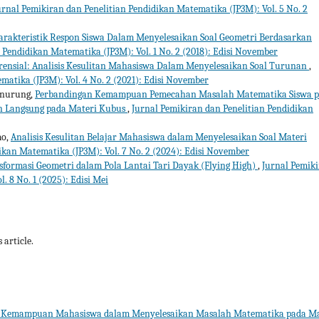
urnal Pemikiran dan Penelitian Pendidikan Matematika (JP3M): Vol. 5 No. 2
arakteristik Respon Siswa Dalam Menyelesaikan Soal Geometri Berdasarkan
 Pendidikan Matematika (JP3M): Vol. 1 No. 2 (2018): Edisi November
erensial: Analisis Kesulitan Mahasiswa Dalam Menyelesaikan Soal Turunan
,
matika (JP3M): Vol. 4 No. 2 (2021): Edisi November
anurung,
Perbandingan Kemampuan Pemecahan Masalah Matematika Siswa 
n Langsung pada Materi Kubus
,
Jurnal Pemikiran dan Penelitian Pendidikan
mo,
Analisis Kesulitan Belajar Mahasiswa dalam Menyelesaikan Soal Materi
ikan Matematika (JP3M): Vol. 7 No. 2 (2024): Edisi November
sformasi Geometri dalam Pola Lantai Tari Dayak (Flying High)
,
Jurnal Pemik
. 8 No. 1 (2025): Edisi Mei
 article.
s Kemampuan Mahasiswa dalam Menyelesaikan Masalah Matematika pada Ma