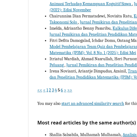
Animasi Terhadap Kemampuan Kognitif Siswa
,
J
(2022): Edisi November
Chairunnisa Dian Permatadewi, Novisita Ratu,
K
Taksonomi Solo
,
Jurnal Pemikiran dan Penelitian
Imelda, Adriantho Benny Pasaribu,
Kalkulus Dif
Jurnal Pemikiran dan Penelitian Pendidikan Mate
Fitri Defita Damogalad, Ichdar Domu, Ontang M
Model Pembelajaran Team Quiz dan Pembelajara
Matematika (JP3M): Vol. 8 No. 1 (2025): Edisi Mei
Itriatul Wardiah, Ahmad Nasrullah, Heri Purno
Peluang
,
Jurnal Pemikiran dan Penelitian Pendid
Irena Novianti, Ariantje Dimpudus, Azainil,
Tran
dan Penelitian Pendidikan Matematika (JP3M): Vol
<<
<
1
2
3
4
5
6
>
>>
You may also
start an advanced similarity search
for this
Most read articles by the same author(s)
Shallia Salsabila, Mulhamah Mulhamah,
Analisi