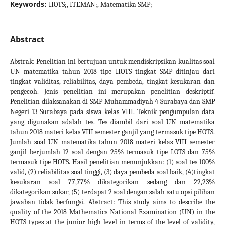
Keywords:
HOTS;, ITEMAN;, Matematika SMP;
Abstract
Abstrak: Penelitian ini bertujuan untuk mendiskripsikan kualitas soal
UN matematika tahun 2018 tipe HOTS tingkat SMP ditinjau dari
tingkat validitas, reliabilitas, daya pembeda, tingkat kesukaran dan
pengecoh. Jenis penelitian ini merupakan penelitian deskriptif.
Penelitian dilaksanakan di SMP Muhammadiyah 4 Surabaya dan SMP
Negeri 13 Surabaya pada siswa kelas VIII. Teknik pengumpulan data
yang digunakan adalah tes. Tes diambil dari soal UN matematika
tahun 2018 materi kelas VIII semester ganjil yang termasuk tipe HOTS.
Jumlah soal UN matematika tahun 2018 materi kelas VIII semester
ganjil berjumlah 12 soal dengan 25% termasuk tipe LOTS dan 75%
termasuk tipe HOTS. Hasil penelitian menunjukkan: (1) soal tes 100%
valid, (2) reliabilitas soal tinggi, (3) daya pembeda soal baik, (4)tingkat
kesukaran soal 77,77% dikategorikan sedang dan 22,23%
dikategorikan sukar, (5) terdapat 2 soal dengan salah satu opsi pilihan
jawaban tidak berfungsi. Abstract: This study aims to describe the
quality of the 2018 Mathematics National Examination (UN) in the
HOTS types at the junior high level in terms of the level of validity,