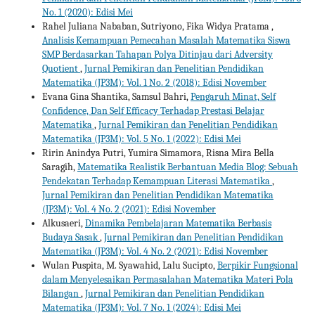
No. 1 (2020): Edisi Mei
Rahel Juliana Nababan, Sutriyono, Fika Widya Pratama ,
Analisis Kemampuan Pemecahan Masalah Matematika Siswa
SMP Berdasarkan Tahapan Polya Ditinjau dari Adversity
Quotient
,
Jurnal Pemikiran dan Penelitian Pendidikan
Matematika (JP3M): Vol. 1 No. 2 (2018): Edisi November
Evana Gina Shantika, Samsul Bahri,
Pengaruh Minat, Self
Confidence, Dan Self Efficacy Terhadap Prestasi Belajar
Matematika
,
Jurnal Pemikiran dan Penelitian Pendidikan
Matematika (JP3M): Vol. 5 No. 1 (2022): Edisi Mei
Ririn Anindya Putri, Yumira Simamora, Risna Mira Bella
Saragih,
Matematika Realistik Berbantuan Media Blog: Sebuah
Pendekatan Terhadap Kemampuan Literasi Matematika
,
Jurnal Pemikiran dan Penelitian Pendidikan Matematika
(JP3M): Vol. 4 No. 2 (2021): Edisi November
Alkusaeri,
Dinamika Pembelajaran Matematika Berbasis
Budaya Sasak
,
Jurnal Pemikiran dan Penelitian Pendidikan
Matematika (JP3M): Vol. 4 No. 2 (2021): Edisi November
Wulan Puspita, M. Syawahid, Lalu Sucipto,
Berpikir Fungsional
dalam Menyelesaikan Permasalahan Matematika Materi Pola
Bilangan
,
Jurnal Pemikiran dan Penelitian Pendidikan
Matematika (JP3M): Vol. 7 No. 1 (2024): Edisi Mei