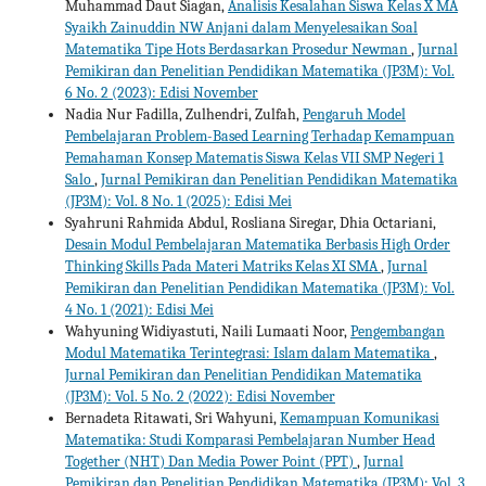
Muhammad Daut Siagan,
Analisis Kesalahan Siswa Kelas X MA
Syaikh Zainuddin NW Anjani dalam Menyelesaikan Soal
Matematika Tipe Hots Berdasarkan Prosedur Newman
,
Jurnal
Pemikiran dan Penelitian Pendidikan Matematika (JP3M): Vol.
6 No. 2 (2023): Edisi November
Nadia Nur Fadilla, Zulhendri, Zulfah,
Pengaruh Model
Pembelajaran Problem-Based Learning Terhadap Kemampuan
Pemahaman Konsep Matematis Siswa Kelas VII SMP Negeri 1
Salo
,
Jurnal Pemikiran dan Penelitian Pendidikan Matematika
(JP3M): Vol. 8 No. 1 (2025): Edisi Mei
Syahruni Rahmida Abdul, Rosliana Siregar, Dhia Octariani,
Desain Modul Pembelajaran Matematika Berbasis High Order
Thinking Skills Pada Materi Matriks Kelas XI SMA
,
Jurnal
Pemikiran dan Penelitian Pendidikan Matematika (JP3M): Vol.
4 No. 1 (2021): Edisi Mei
Wahyuning Widiyastuti, Naili Lumaati Noor,
Pengembangan
Modul Matematika Terintegrasi: Islam dalam Matematika
,
Jurnal Pemikiran dan Penelitian Pendidikan Matematika
(JP3M): Vol. 5 No. 2 (2022): Edisi November
Bernadeta Ritawati, Sri Wahyuni,
Kemampuan Komunikasi
Matematika: Studi Komparasi Pembelajaran Number Head
Together (NHT) Dan Media Power Point (PPT)
,
Jurnal
Pemikiran dan Penelitian Pendidikan Matematika (JP3M): Vol. 3