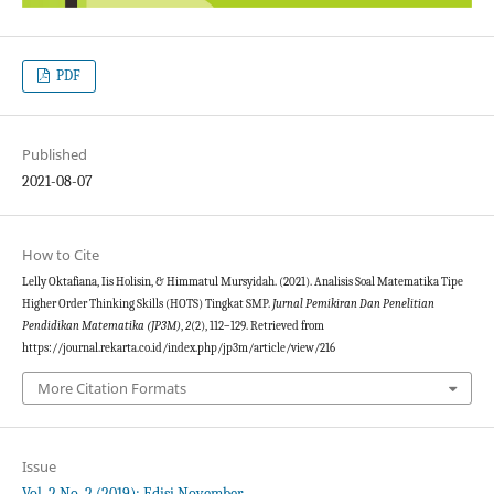
PDF
Published
2021-08-07
How to Cite
Lelly Oktafiana, Iis Holisin, & Himmatul Mursyidah. (2021). Analisis Soal Matematika Tipe
Higher Order Thinking Skills (HOTS) Tingkat SMP.
Jurnal Pemikiran Dan Penelitian
Pendidikan Matematika (JP3M)
,
2
(2), 112–129. Retrieved from
https://journal.rekarta.co.id/index.php/jp3m/article/view/216
More Citation Formats
Issue
Vol. 2 No. 2 (2019): Edisi November