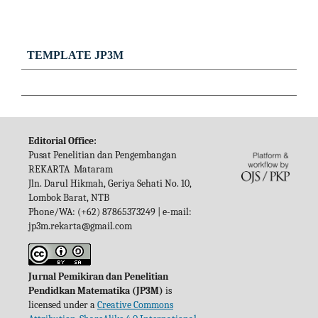
TEMPLATE JP3M
Editorial Office:
Pusat Penelitian dan Pengembangan
REKARTA Mataram
Jln. Darul Hikmah, Geriya Sehati No. 10,
Lombok Barat, NTB
Phone/WA: (+62) 87865373249 | e-mail:
jp3m.rekarta@gmail.com
Jurnal Pemikiran dan Penelitian
Pendidkan Matematika (JP3M)
is
licensed under a
Creative Commons