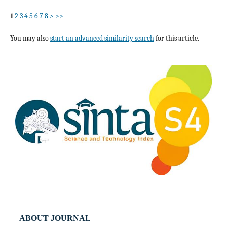
1
2
3
4
5
6
7
8
>
>>
You may also
start an advanced similarity search
for this article.
ABOUT JOURNAL