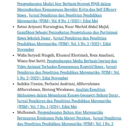
Pengembangan Modul Ajar Berbasis Strategi PQ4R dalam
Meningkatkan Kemampuan Berpikir Kritis dan Self-Efficacy
Siswa
,
Jurnal Pemikiran dan Penelitian Pendidikan
Matematika (JP3M): Vol. 8 No. 1 (2025): Edisi Mei
Retno Ariyanti Nurningtias, Nuur Wachid Abdul Majid,
Gamifikasi Sebagai Peningkatan Pengetahuan dan Partisipasi
Siswa Sekolah Dasar
,
Jurnal Pemikiran dan Penelitian
Pendidikan Matematika (JP3M): Vol. 5 No. 2 (2022): Edisi
November
Widia Suryadi Ningsih, Khusnul Khotimah, Reza Amaliani,
Wisnu Siwi Satiti,
Pengembangan Media Berbasis Ispring dan
Video Animasi Terhadap Kemampuan Kognitif Siswa
,
Jurnal
Pemikiran dan Penelitian Pendidikan Matematika (JP3M): Vol.
5 No. 2 (2022): Edisi November
Sadzkia Unniza, Parhaini Andriani, Afifurrahman
Afifurrahman, Bintang Wicaksono,
Analisis Kesulitan
Mahasiswa dalam Memahami Konsep Geometri Bidang Datar
,
Jurnal Pemikiran dan Penelitian Pendidikan Matematika
(JP3M): Vol. 7 No. 1 (2024): Edisi Mei
Mulhamah,
Pengembangan Bahan Ajar Matematika
Bermuatan Keislaman Pada Materi Pecahan
,
Jurnal Pemikiran
dan Penelitian Pendidikan Matematika (JP3M): Vol. 1 No. 2