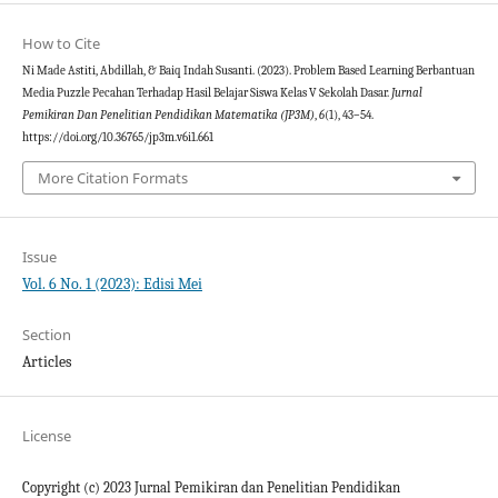
How to Cite
Ni Made Astiti, Abdillah, & Baiq Indah Susanti. (2023). Problem Based Learning Berbantuan
Media Puzzle Pecahan Terhadap Hasil Belajar Siswa Kelas V Sekolah Dasar.
Jurnal
Pemikiran Dan Penelitian Pendidikan Matematika (JP3M)
,
6
(1), 43–54.
https://doi.org/10.36765/jp3m.v6i1.661
More Citation Formats
Issue
Vol. 6 No. 1 (2023): Edisi Mei
Section
Articles
License
Copyright (c) 2023 Jurnal Pemikiran dan Penelitian Pendidikan