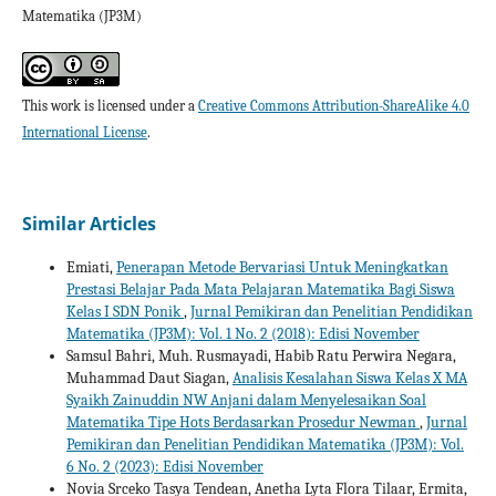
Matematika (JP3M)
This work is licensed under a
Creative Commons Attribution-ShareAlike 4.0
International License
.
Similar Articles
Emiati,
Penerapan Metode Bervariasi Untuk Meningkatkan
Prestasi Belajar Pada Mata Pelajaran Matematika Bagi Siswa
Kelas I SDN Ponik
,
Jurnal Pemikiran dan Penelitian Pendidikan
Matematika (JP3M): Vol. 1 No. 2 (2018): Edisi November
Samsul Bahri, Muh. Rusmayadi, Habib Ratu Perwira Negara,
Muhammad Daut Siagan,
Analisis Kesalahan Siswa Kelas X MA
Syaikh Zainuddin NW Anjani dalam Menyelesaikan Soal
Matematika Tipe Hots Berdasarkan Prosedur Newman
,
Jurnal
Pemikiran dan Penelitian Pendidikan Matematika (JP3M): Vol.
6 No. 2 (2023): Edisi November
Novia Srceko Tasya Tendean, Anetha Lyta Flora Tilaar, Ermita,