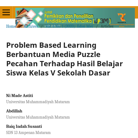
Home
/
Archives
/
Vol. 6 No. 1 (2023): Edisi Mei
/
Articles
Problem Based Learning
Berbantuan Media Puzzle
Pecahan Terhadap Hasil Belajar
Siswa Kelas V Sekolah Dasar
Ni Made Astiti
Universitas Muhammadiyah Mataram
Abdillah
Universitas Muhammadiyah Mataram
Baiq Indah Susanti
SDN 13 Ampenan Mataram