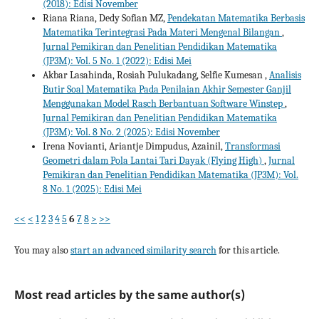
(2018): Edisi November
Riana Riana, Dedy Sofian MZ,
Pendekatan Matematika Berbasis
Matematika Terintegrasi Pada Materi Mengenal Bilangan
,
Jurnal Pemikiran dan Penelitian Pendidikan Matematika
(JP3M): Vol. 5 No. 1 (2022): Edisi Mei
Akbar Lasahinda, Rosiah Pulukadang, Selfie Kumesan ,
Analisis
Butir Soal Matematika Pada Penilaian Akhir Semester Ganjil
Menggunakan Model Rasch Berbantuan Software Winstep
,
Jurnal Pemikiran dan Penelitian Pendidikan Matematika
(JP3M): Vol. 8 No. 2 (2025): Edisi November
Irena Novianti, Ariantje Dimpudus, Azainil,
Transformasi
Geometri dalam Pola Lantai Tari Dayak (Flying High)
,
Jurnal
Pemikiran dan Penelitian Pendidikan Matematika (JP3M): Vol.
8 No. 1 (2025): Edisi Mei
<<
<
1
2
3
4
5
6
7
8
>
>>
You may also
start an advanced similarity search
for this article.
Most read articles by the same author(s)