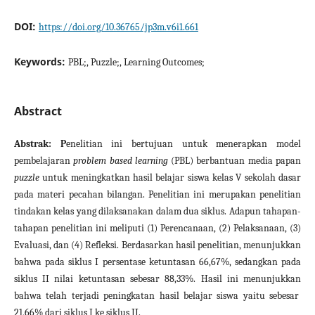
DOI:
https://doi.org/10.36765/jp3m.v6i1.661
Keywords:
PBL;, Puzzle;, Learning Outcomes;
Abstract
Abstrak: P
enelitian ini bertujuan untuk menerapkan model
pembelajaran
problem based learning
(PBL) berbantuan media papan
puzzle
untuk meningkatkan hasil belajar siswa kelas V sekolah dasar
pada materi pecahan bilangan. Penelitian ini merupakan penelitian
tindakan kelas yang dilaksanakan dalam dua siklus. Adapun tahapan-
tahapan penelitian ini meliputi (1) Perencanaan, (2) Pelaksanaan, (3)
Evaluasi, dan (4) Refleksi. Berdasarkan hasil penelitian, menunjukkan
bahwa pada siklus I persentase ketuntasan 66,67%, sedangkan pada
siklus II nilai ketuntasan sebesar 88,33%. Hasil ini menunjukkan
bahwa telah terjadi peningkatan hasil belajar siswa yaitu sebesar
21,66% dari siklus I ke siklus II.