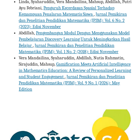
Linda, Syaharuddin, Vera Mandailina, Mahsup, Abdillah, Putri
Ayu Febriani,
Pengaruh Kecerdasan Spasial Terhadap
Kemampuan Penalaran Matematis Siswa
,
Jurnal Pemikiran
dan Penelitian Pendidikan Matematika (JP3M): Vol. 6 No. 2
(2023): Edisi November
Abdillah,
Pengembangan Modul Dengan Menggunakan Model
Pembelajaran Discovery Learning Untuk Meningkatkan Hasil
Belajar
,
Jurnal Pemikiran dan Penelitian Pendidikan
Matematika (JP3M): Vol. 1 No. 2 (2018): Edisi November
Vera Mandailina, Syaharuddin, Abdillah, Nutia Rahmatin,
Sirajuddin, Mahsup,
Gamification Meets Artificial Intelligence
in Mathematics Education: A Review of Personalized Learning
and Student Engagement
,
Jurnal Pemikiran dan Penelitian
Pendidikan Matematika (JP3M): Vol. 9 No. 1 (2026): May
Edition