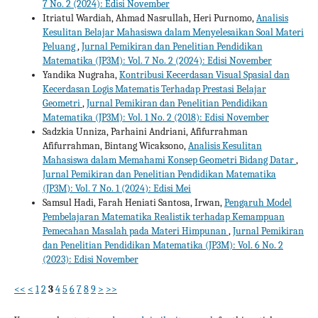
7 No. 2 (2024): Edisi November
Itriatul Wardiah, Ahmad Nasrullah, Heri Purnomo,
Analisis
Kesulitan Belajar Mahasiswa dalam Menyelesaikan Soal Materi
Peluang
,
Jurnal Pemikiran dan Penelitian Pendidikan
Matematika (JP3M): Vol. 7 No. 2 (2024): Edisi November
Yandika Nugraha,
Kontribusi Kecerdasan Visual Spasial dan
Kecerdasan Logis Matematis Terhadap Prestasi Belajar
Geometri
,
Jurnal Pemikiran dan Penelitian Pendidikan
Matematika (JP3M): Vol. 1 No. 2 (2018): Edisi November
Sadzkia Unniza, Parhaini Andriani, Afifurrahman
Afifurrahman, Bintang Wicaksono,
Analisis Kesulitan
Mahasiswa dalam Memahami Konsep Geometri Bidang Datar
,
Jurnal Pemikiran dan Penelitian Pendidikan Matematika
(JP3M): Vol. 7 No. 1 (2024): Edisi Mei
Samsul Hadi, Farah Heniati Santosa, Irwan,
Pengaruh Model
Pembelajaran Matematika Realistik terhadap Kemampuan
Pemecahan Masalah pada Materi Himpunan
,
Jurnal Pemikiran
dan Penelitian Pendidikan Matematika (JP3M): Vol. 6 No. 2
(2023): Edisi November
<<
<
1
2
3
4
5
6
7
8
9
>
>>