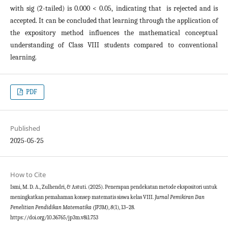
with sig (2-tailed) is 0.000 < 0.05, indicating that ​ is rejected and is
accepted. It can be concluded that learning through the application of
the expository method influences the mathematical conceptual
understanding of Class VIII students compared to conventional
learning.
PDF
Published
2025-05-25
How to Cite
Ismi, M. D. A., Zulhendri, & Astuti. (2025). Penerapan pendekatan metode ekspositori untuk
meningkatkan pemahaman konsep matematis siswa kelas VIII.
Jurnal Pemikiran Dan
Penelitian Pendidikan Matematika (JP3M)
,
8
(1), 13–28.
https://doi.org/10.36765/jp3m.v8i1.753