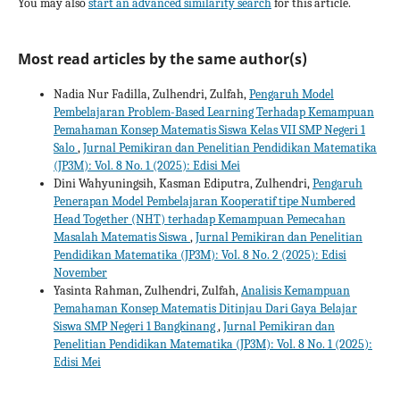
You may also
start an advanced similarity search
for this article.
Most read articles by the same author(s)
Nadia Nur Fadilla, Zulhendri, Zulfah,
Pengaruh Model
Pembelajaran Problem-Based Learning Terhadap Kemampuan
Pemahaman Konsep Matematis Siswa Kelas VII SMP Negeri 1
Salo
,
Jurnal Pemikiran dan Penelitian Pendidikan Matematika
(JP3M): Vol. 8 No. 1 (2025): Edisi Mei
Dini Wahyuningsih, Kasman Ediputra, Zulhendri,
Pengaruh
Penerapan Model Pembelajaran Kooperatif tipe Numbered
Head Together (NHT) terhadap Kemampuan Pemecahan
Masalah Matematis Siswa
,
Jurnal Pemikiran dan Penelitian
Pendidikan Matematika (JP3M): Vol. 8 No. 2 (2025): Edisi
November
Yasinta Rahman, Zulhendri, Zulfah,
Analisis Kemampuan
Pemahaman Konsep Matematis Ditinjau Dari Gaya Belajar
Siswa SMP Negeri 1 Bangkinang
,
Jurnal Pemikiran dan
Penelitian Pendidikan Matematika (JP3M): Vol. 8 No. 1 (2025):
Edisi Mei