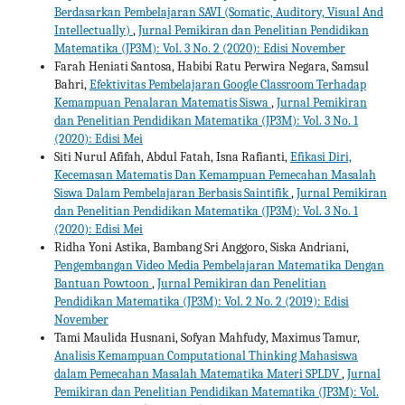
Berdasarkan Pembelajaran SAVI (Somatic, Auditory, Visual And
Intellectually)
,
Jurnal Pemikiran dan Penelitian Pendidikan
Matematika (JP3M): Vol. 3 No. 2 (2020): Edisi November
Farah Heniati Santosa, Habibi Ratu Perwira Negara, Samsul
Bahri,
Efektivitas Pembelajaran Google Classroom Terhadap
Kemampuan Penalaran Matematis Siswa
,
Jurnal Pemikiran
dan Penelitian Pendidikan Matematika (JP3M): Vol. 3 No. 1
(2020): Edisi Mei
Siti Nurul Afifah, Abdul Fatah, Isna Rafianti,
Efikasi Diri,
Kecemasan Matematis Dan Kemampuan Pemecahan Masalah
Siswa Dalam Pembelajaran Berbasis Saintifik
,
Jurnal Pemikiran
dan Penelitian Pendidikan Matematika (JP3M): Vol. 3 No. 1
(2020): Edisi Mei
Ridha Yoni Astika, Bambang Sri Anggoro, Siska Andriani,
Pengembangan Video Media Pembelajaran Matematika Dengan
Bantuan Powtoon
,
Jurnal Pemikiran dan Penelitian
Pendidikan Matematika (JP3M): Vol. 2 No. 2 (2019): Edisi
November
Tami Maulida Husnani, Sofyan Mahfudy, Maximus Tamur,
Analisis Kemampuan Computational Thinking Mahasiswa
dalam Pemecahan Masalah Matematika Materi SPLDV
,
Jurnal
Pemikiran dan Penelitian Pendidikan Matematika (JP3M): Vol.