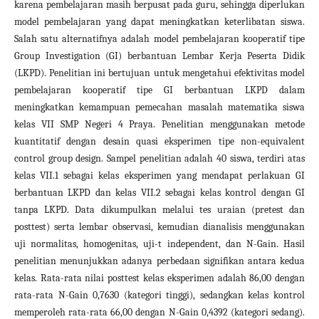
karena pembelajaran masih berpusat pada guru, sehingga diperlukan
model pembelajaran yang dapat meningkatkan keterlibatan siswa.
Salah satu alternatifnya adalah model pembelajaran kooperatif tipe
Group Investigation (GI) berbantuan Lembar Kerja Peserta Didik
(LKPD). Penelitian ini bertujuan untuk mengetahui efektivitas model
pembelajaran kooperatif tipe GI berbantuan LKPD dalam
meningkatkan kemampuan pemecahan masalah matematika siswa
kelas VII SMP Negeri 4 Praya. Penelitian menggunakan metode
kuantitatif dengan desain quasi eksperimen tipe non-equivalent
control group design. Sampel penelitian adalah 40 siswa, terdiri atas
kelas VII.1 sebagai kelas eksperimen yang mendapat perlakuan GI
berbantuan LKPD dan kelas VII.2 sebagai kelas kontrol dengan GI
tanpa LKPD. Data dikumpulkan melalui tes uraian (pretest dan
posttest) serta lembar observasi, kemudian dianalisis menggunakan
uji normalitas, homogenitas, uji-t independent, dan N-Gain. Hasil
penelitian menunjukkan adanya perbedaan signifikan antara kedua
kelas. Rata-rata nilai posttest kelas eksperimen adalah 86,00 dengan
rata-rata N-Gain 0,7630 (kategori tinggi), sedangkan kelas kontrol
memperoleh rata-rata 66,00 dengan N-Gain 0,4392 (kategori sedang).