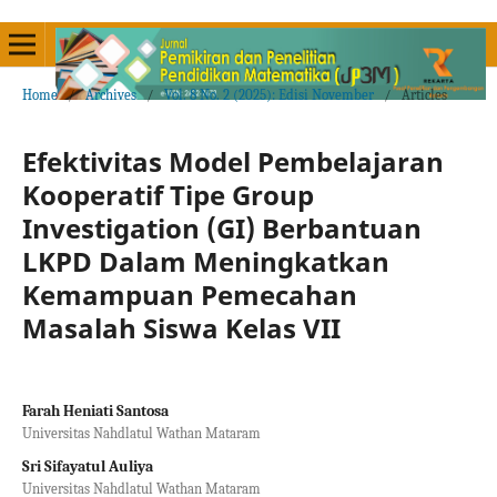
Home
/
Archives
/
Vol. 8 No. 2 (2025): Edisi November
/
Articles
Efektivitas Model Pembelajaran
Kooperatif Tipe Group
Investigation (GI) Berbantuan
LKPD Dalam Meningkatkan
Kemampuan Pemecahan
Masalah Siswa Kelas VII
Farah Heniati Santosa
Universitas Nahdlatul Wathan Mataram
Sri Sifayatul Auliya
Universitas Nahdlatul Wathan Mataram