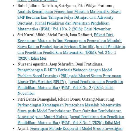
Rahel Juliana Nababan, Sutriyono, Fika Widya Pratama ,
Analisis Kemampuan Pemecahan Masalah Matematika Siswa
SMP Berdasarkan Tahapan Polya Ditinjau dari Adversity
Quotient
,
Jurnal Pemikiran dan Penelitian Pendidikan
Matematika (JP3M): Vol. 1 No. 2 (2018): Edisi November
Siti Nurul Afifah, Abdul Fatah, Isna Rafianti,
Efikasi Diri,
Kecemasan Matematis Dan Kemampuan Pemecahan Masalah
Siswa Dalam Pembelajaran Berbasis Saintifik
,
Jurnal Pemikiran
dan Penelitian Pendidikan Matematika (JP3M): Vol. 3 No. 1
(2020): Edisi Mei
Nuraeni Agustina, Asep Sahrudin, Deni Pratidiana,
Pengembangan E-LKPD Berbasis Webtoon dengan Model
Problem Based Learning (PBL) pada Materi Sistem Persamaan
Linear Tiga Variabel (SPLTV)
,
Jurnal Pemikiran dan Penelitian
Pendidikan Matematika (JP3M): Vol. 8 No. 2 (2025): Edisi
November
Fitri Defita Damogalad, Ichdar Domu, Ontang Manurung,
Perbandingan Kemampuan Pemecahan Masalah Matematika
Siswa pada Model Pembelajaran Team Quiz dan Pembelajaran
Langsung pada Materi Kubus
,
Jurnal Pemikiran dan Penelitian
Pendidikan Matematika (JP3M): Vol. 8 No. 1 (2025): Edisi Mei
Aspari,
Penerapan Metode Kooperatif Model Group Investigasi