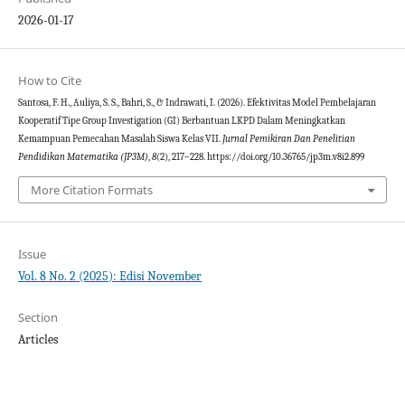
2026-01-17
How to Cite
Santosa, F. H., Auliya, S. S., Bahri, S., & Indrawati, I. (2026). Efektivitas Model Pembelajaran
Kooperatif Tipe Group Investigation (GI) Berbantuan LKPD Dalam Meningkatkan
Kemampuan Pemecahan Masalah Siswa Kelas VII.
Jurnal Pemikiran Dan Penelitian
Pendidikan Matematika (JP3M)
,
8
(2), 217–228. https://doi.org/10.36765/jp3m.v8i2.899
More Citation Formats
Issue
Vol. 8 No. 2 (2025): Edisi November
Section
Articles