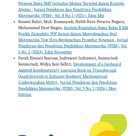
Persepsi Siswa SMP terhadap Makna Variabel dalam Konteks
Aljabar
,
Jurnal Pemikiran dan Penelitian Pendidikan
Matematika (JP3M): Vol. 8 No. 1 (2025): Edisi Mei
Samsul Bahri, Muh. Rusmayadi, Habib Ratu Perwira Negara,
Muhammad Daut Siagan,
Analisis Kesalahan Siswa Kelas X MA
Syaikh Zainuddin NW Anjani dalam Menyelesaikan Soal
Matematika Tipe Hots Berdasarkan Prosedur Newman
,
Jurnal
Pemikiran dan Penelitian Pendidikan Matematika (JP3M): Vol.
6 No. 2 (2023): Edisi November
Farah Heniati Santosa, Indrawati Indrawati, Samsuriadi
Samsuriadi, Widya Sani Safitri,
Development of a Geoboard
Assisted Supplementary Learning Book on Triangles and
Quadrilaterals to Enhance Students’ Mathematical
Understanding Ability
,
Jurnal Pemikiran dan Penelitian
Pendidikan Matematika (JP3M): Vol. 9 No. 1 (2026): May
Edition