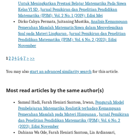
Untuk Meningkatkan Prestasi Belajar Matematika Pada Siswa
Kelas VI SD
,
Jurnal Pemikiran dan Penelitian Pendidikan
Matematika (JP3M): Vol. 2 No. 1 (2019): Edisi Mei
Dicko Cahya Permata, Juitaning Mustika,
Analisis Kemampuan
Pemecahan Masalah Matematis Siswa dalam Menyelesaikan
Soal pada Materi Lingkaran
,
Jurnal Pemikiran dan Penelitian
Pendidikan Matematika (JP3M): Vol. 6 No. 2 (2023): Edisi
November
1
2
3
4
5
6
7
>
>>
You may also
start an advanced similarity search
for this article.
Most read articles by the same author(s)
Samsul Hadi, Farah Heniati Santosa, Irwan,
Pengaruh Model
Pembelajaran Matematika Realistik terhadap Kemampuan
Pemecahan Masalah pada Materi Himpunan
,
Jurnal Pemikiran
dan Penelitian Pendidikan Matematika (JP3M): Vol. 6 No. 2
(2023): Edisi November
Dahiana Wa Ode, Farah Heniati Santosa, Lia Ardiansari,