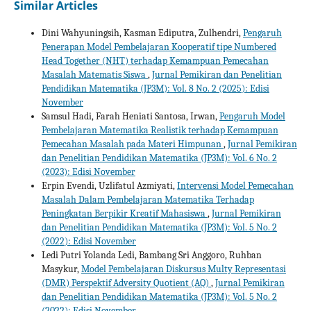
Similar Articles
Dini Wahyuningsih, Kasman Ediputra, Zulhendri,
Pengaruh
Penerapan Model Pembelajaran Kooperatif tipe Numbered
Head Together (NHT) terhadap Kemampuan Pemecahan
Masalah Matematis Siswa
,
Jurnal Pemikiran dan Penelitian
Pendidikan Matematika (JP3M): Vol. 8 No. 2 (2025): Edisi
November
Samsul Hadi, Farah Heniati Santosa, Irwan,
Pengaruh Model
Pembelajaran Matematika Realistik terhadap Kemampuan
Pemecahan Masalah pada Materi Himpunan
,
Jurnal Pemikiran
dan Penelitian Pendidikan Matematika (JP3M): Vol. 6 No. 2
(2023): Edisi November
Erpin Evendi, Uzlifatul Azmiyati,
Intervensi Model Pemecahan
Masalah Dalam Pembelajaran Matematika Terhadap
Peningkatan Berpikir Kreatif Mahasiswa
,
Jurnal Pemikiran
dan Penelitian Pendidikan Matematika (JP3M): Vol. 5 No. 2
(2022): Edisi November
Ledi Putri Yolanda Ledi, Bambang Sri Anggoro, Ruhban
Masykur,
Model Pembelajaran Diskursus Multy Representasi
(DMR) Perspektif Adversity Quotient (AQ)
,
Jurnal Pemikiran
dan Penelitian Pendidikan Matematika (JP3M): Vol. 5 No. 2
(2022): Edisi November