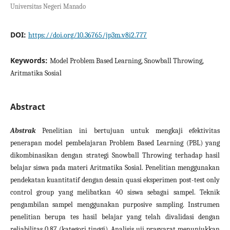
Universitas Negeri Manado
DOI:
https://doi.org/10.36765/jp3m.v8i2.777
Keywords:
Model Problem Based Learning, Snowball Throwing,
Aritmatika Sosial
Abstract
Abstrak
Penelitian ini bertujuan untuk mengkaji efektivitas
penerapan model pembelajaran Problem Based Learning (PBL) yang
dikombinasikan dengan strategi Snowball Throwing terhadap hasil
belajar siswa pada materi Aritmatika Sosial. Penelitian menggunakan
pendekatan kuantitatif dengan desain quasi eksperimen post-test only
control group yang melibatkan 40 siswa sebagai sampel. Teknik
pengambilan sampel menggunakan purposive sampling. Instrumen
penelitian berupa tes hasil belajar yang telah divalidasi dengan
reliabilitas 0,87 (kategori tinggi). Analisis uji prasyarat menunjukkan