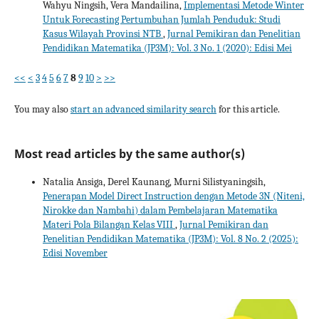
Wahyu Ningsih, Vera Mandailina,
Implementasi Metode Winter
Untuk Forecasting Pertumbuhan Jumlah Penduduk: Studi
Kasus Wilayah Provinsi NTB
,
Jurnal Pemikiran dan Penelitian
Pendidikan Matematika (JP3M): Vol. 3 No. 1 (2020): Edisi Mei
<<
<
3
4
5
6
7
8
9
10
>
>>
You may also
start an advanced similarity search
for this article.
Most read articles by the same author(s)
Natalia Ansiga, Derel Kaunang, Murni Silistyaningsih,
Penerapan Model Direct Instruction dengan Metode 3N (Niteni,
Nirokke dan Nambahi) dalam Pembelajaran Matematika
Materi Pola Bilangan Kelas VIII
,
Jurnal Pemikiran dan
Penelitian Pendidikan Matematika (JP3M): Vol. 8 No. 2 (2025):
Edisi November