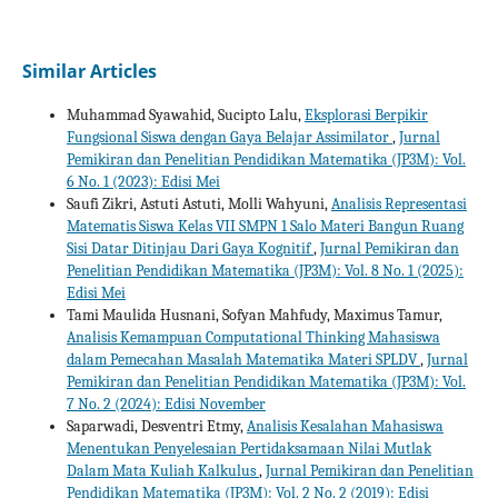
Similar Articles
Muhammad Syawahid, Sucipto Lalu,
Eksplorasi Berpikir
Fungsional Siswa dengan Gaya Belajar Assimilator
,
Jurnal
Pemikiran dan Penelitian Pendidikan Matematika (JP3M): Vol.
6 No. 1 (2023): Edisi Mei
Saufi Zikri, Astuti Astuti, Molli Wahyuni,
Analisis Representasi
Matematis Siswa Kelas VII SMPN 1 Salo Materi Bangun Ruang
Sisi Datar Ditinjau Dari Gaya Kognitif
,
Jurnal Pemikiran dan
Penelitian Pendidikan Matematika (JP3M): Vol. 8 No. 1 (2025):
Edisi Mei
Tami Maulida Husnani, Sofyan Mahfudy, Maximus Tamur,
Analisis Kemampuan Computational Thinking Mahasiswa
dalam Pemecahan Masalah Matematika Materi SPLDV
,
Jurnal
Pemikiran dan Penelitian Pendidikan Matematika (JP3M): Vol.
7 No. 2 (2024): Edisi November
Saparwadi, Desventri Etmy,
Analisis Kesalahan Mahasiswa
Menentukan Penyelesaian Pertidaksamaan Nilai Mutlak
Dalam Mata Kuliah Kalkulus
,
Jurnal Pemikiran dan Penelitian
Pendidikan Matematika (JP3M): Vol. 2 No. 2 (2019): Edisi