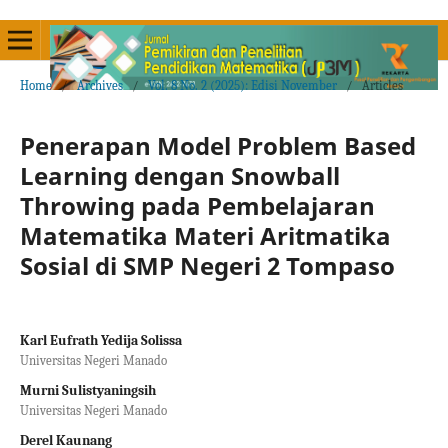
Home
/
Archives
/
Vol. 8 No. 2 (2025): Edisi November
/
Articles
Penerapan Model Problem Based
Learning dengan Snowball
Throwing pada Pembelajaran
Matematika Materi Aritmatika
Sosial di SMP Negeri 2 Tompaso
Karl Eufrath Yedija Solissa
Universitas Negeri Manado
Murni Sulistyaningsih
Universitas Negeri Manado
Derel Kaunang