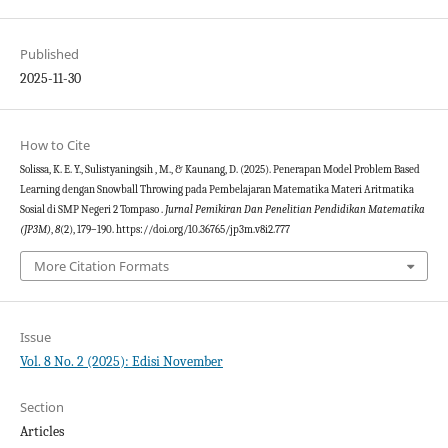
Published
2025-11-30
How to Cite
Solissa, K. E. Y., Sulistyaningsih , M., & Kaunang, D. (2025). Penerapan Model Problem Based
Learning dengan Snowball Throwing pada Pembelajaran Matematika Materi Aritmatika
Sosial di SMP Negeri 2 Tompaso .
Jurnal Pemikiran Dan Penelitian Pendidikan Matematika
(JP3M)
,
8
(2), 179–190. https://doi.org/10.36765/jp3m.v8i2.777
More Citation Formats
Issue
Vol. 8 No. 2 (2025): Edisi November
Section
Articles