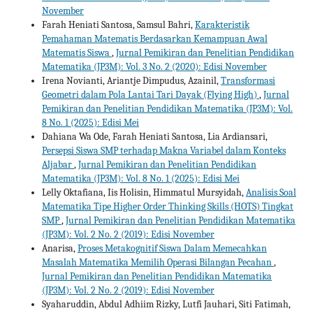
November
Farah Heniati Santosa, Samsul Bahri,
Karakteristik
Pemahaman Matematis Berdasarkan Kemampuan Awal
Matematis Siswa
,
Jurnal Pemikiran dan Penelitian Pendidikan
Matematika (JP3M): Vol. 3 No. 2 (2020): Edisi November
Irena Novianti, Ariantje Dimpudus, Azainil,
Transformasi
Geometri dalam Pola Lantai Tari Dayak (Flying High)
,
Jurnal
Pemikiran dan Penelitian Pendidikan Matematika (JP3M): Vol.
8 No. 1 (2025): Edisi Mei
Dahiana Wa Ode, Farah Heniati Santosa, Lia Ardiansari,
Persepsi Siswa SMP terhadap Makna Variabel dalam Konteks
Aljabar
,
Jurnal Pemikiran dan Penelitian Pendidikan
Matematika (JP3M): Vol. 8 No. 1 (2025): Edisi Mei
Lelly Oktafiana, Iis Holisin, Himmatul Mursyidah,
Analisis Soal
Matematika Tipe Higher Order Thinking Skills (HOTS) Tingkat
SMP
,
Jurnal Pemikiran dan Penelitian Pendidikan Matematika
(JP3M): Vol. 2 No. 2 (2019): Edisi November
Anarisa,
Proses Metakognitif Siswa Dalam Memecahkan
Masalah Matematika Memilih Operasi Bilangan Pecahan
,
Jurnal Pemikiran dan Penelitian Pendidikan Matematika
(JP3M): Vol. 2 No. 2 (2019): Edisi November
Syaharuddin, Abdul Adhiim Rizky, Lutfi Jauhari, Siti Fatimah,