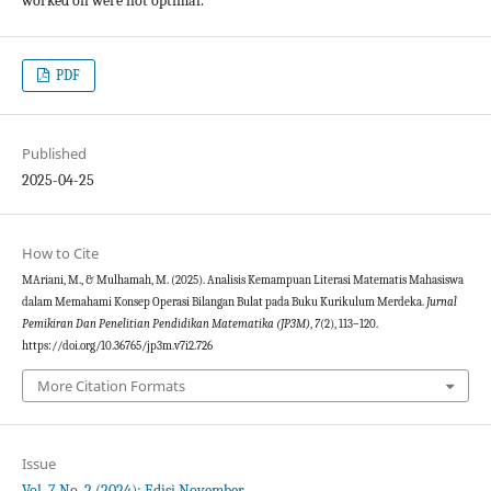
worked on were not optimal.
PDF
Published
2025-04-25
How to Cite
MAriani, M., & Mulhamah, M. (2025). Analisis Kemampuan Literasi Matematis Mahasiswa
dalam Memahami Konsep Operasi Bilangan Bulat pada Buku Kurikulum Merdeka.
Jurnal
Pemikiran Dan Penelitian Pendidikan Matematika (JP3M)
,
7
(2), 113–120.
https://doi.org/10.36765/jp3m.v7i2.726
More Citation Formats
Issue
Vol. 7 No. 2 (2024): Edisi November