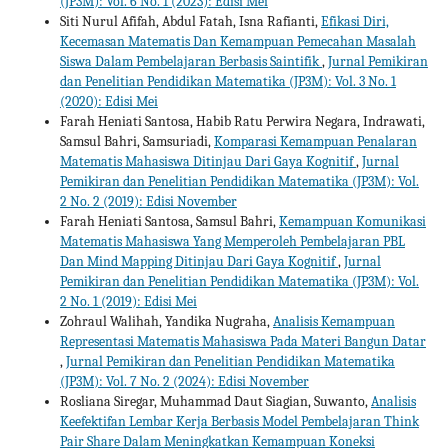
(JP3M): Vol. 6 No. 1 (2023): Edisi Mei
Siti Nurul Afifah, Abdul Fatah, Isna Rafianti,
Efikasi Diri,
Kecemasan Matematis Dan Kemampuan Pemecahan Masalah
Siswa Dalam Pembelajaran Berbasis Saintifik
,
Jurnal Pemikiran
dan Penelitian Pendidikan Matematika (JP3M): Vol. 3 No. 1
(2020): Edisi Mei
Farah Heniati Santosa, Habib Ratu Perwira Negara, Indrawati,
Samsul Bahri, Samsuriadi,
Komparasi Kemampuan Penalaran
Matematis Mahasiswa Ditinjau Dari Gaya Kognitif
,
Jurnal
Pemikiran dan Penelitian Pendidikan Matematika (JP3M): Vol.
2 No. 2 (2019): Edisi November
Farah Heniati Santosa, Samsul Bahri,
Kemampuan Komunikasi
Matematis Mahasiswa Yang Memperoleh Pembelajaran PBL
Dan Mind Mapping Ditinjau Dari Gaya Kognitif
,
Jurnal
Pemikiran dan Penelitian Pendidikan Matematika (JP3M): Vol.
2 No. 1 (2019): Edisi Mei
Zohraul Walihah, Yandika Nugraha,
Analisis Kemampuan
Representasi Matematis Mahasiswa Pada Materi Bangun Datar
,
Jurnal Pemikiran dan Penelitian Pendidikan Matematika
(JP3M): Vol. 7 No. 2 (2024): Edisi November
Rosliana Siregar, Muhammad Daut Siagian, Suwanto,
Analisis
Keefektifan Lembar Kerja Berbasis Model Pembelajaran Think
Pair Share Dalam Meningkatkan Kemampuan Koneksi