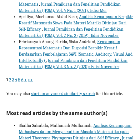
Matematis
,
Jurnal Pemikiran dan Penelitian Pendidikan
Matematika (JP3M): Vol. 4 No. 1 (2021): Edisi Mei
Apriliya, Mochamad Abdul Basir,
Analisis Kemampuan Berpikir
Kreatif Matematis Siswa Pada Materi Matriks Ditinjau Dari
Self-Efficacy
,
Jurnal Pemikiran dan Penelitian Pendidikan
Matematika (JP3M): Vol. 2 No. 2 (2019): Edisi November
Febriansyah Abung, Farida, Siska Andriani,
Kemampuan
Representasi Matematis Dan Disposisi Berpikir Kreatif
Berdasarkan Pembelajaran SAVI (Somatic, Auditory, Visual And
Intellectually)
,
Jurnal Pemikiran dan Penelitian Pendidikan
Matematika (JP3M): Vol. 3 No. 2 (2020): Edisi November
1
2
3
4
5
6
>
>>
You may also
start an advanced similarity search
for this article.
Most read articles by the same author(s)
Shallia Salsabila, Mulhamah Mulhamah,
Analisis Kemampuan
Mahasiswa dalam Menyelesaikan Masalah Matematika pada
Materi Theorema Phytagoras Ditinjau dari Self Efficacy
,
Jurnal