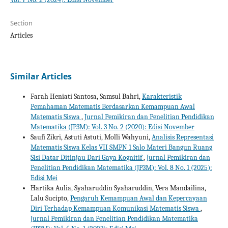
Section
Articles
Similar Articles
Farah Heniati Santosa, Samsul Bahri,
Karakteristik
Pemahaman Matematis Berdasarkan Kemampuan Awal
Matematis Siswa
,
Jurnal Pemikiran dan Penelitian Pendidikan
Matematika (JP3M): Vol. 3 No. 2 (2020): Edisi November
Saufi Zikri, Astuti Astuti, Molli Wahyuni,
Analisis Representasi
Matematis Siswa Kelas VII SMPN 1 Salo Materi Bangun Ruang
Sisi Datar Ditinjau Dari Gaya Kognitif
,
Jurnal Pemikiran dan
Penelitian Pendidikan Matematika (JP3M): Vol. 8 No. 1 (2025):
Edisi Mei
Hartika Aulia, Syaharuddin Syaharuddin, Vera Mandailina,
Lalu Sucipto,
Pengaruh Kemampuan Awal dan Kepercayaan
Diri Terhadap Kemampuan Komunikasi Matematis Siswa
,
Jurnal Pemikiran dan Penelitian Pendidikan Matematika