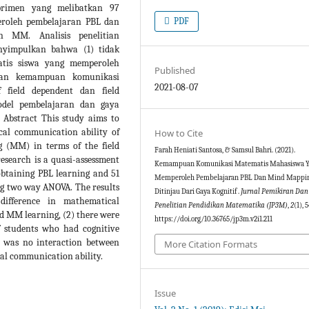
eprimen yang melibatkan 97
eroleh pembelajaran PBL dan
PDF
 MM. Analisis penelitian
yimpulkan bahwa (1) tidak
tis siswa yang memperoleh
Published
aan kemampuan komunikasi
2021-08-07
 field dependent dan field
model pembelajaran dan gaya
Abstract This study aims to
cal communication ability of
How to Cite
 (MM) in terms of the field
Farah Heniati Santosa, & Samsul Bahri. (2021).
research is a quasi-assessment
Kemampuan Komunikasi Matematis Mahasiswa 
 obtaining PBL learning and 51
Memperoleh Pembelajaran PBL Dan Mind Mappi
ng two way ANOVA. The results
Ditinjau Dari Gaya Kognitif .
Jurnal Pemikiran Dan
ifference in mathematical
Penelitian Pendidikan Matematika (JP3M)
,
2
(1), 
d MM learning, (2) there were
https://doi.org/10.36765/jp3m.v2i1.211
f students who had cognitive
re was no interaction between
More Citation Formats
al communication ability.
Issue