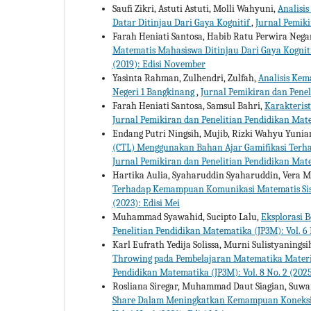
Saufi Zikri, Astuti Astuti, Molli Wahyuni,
Analisis
Datar Ditinjau Dari Gaya Kognitif
,
Jurnal Pemiki
Farah Heniati Santosa, Habib Ratu Perwira Negar
Matematis Mahasiswa Ditinjau Dari Gaya Kognit
(2019): Edisi November
Yasinta Rahman, Zulhendri, Zulfah,
Analisis Ke
Negeri 1 Bangkinang
,
Jurnal Pemikiran dan Peneli
Farah Heniati Santosa, Samsul Bahri,
Karakteris
Jurnal Pemikiran dan Penelitian Pendidikan Mate
Endang Putri Ningsih, Mujib, Rizki Wahyu Yunia
(CTL) Menggunakan Bahan Ajar Gamifikasi Ter
Jurnal Pemikiran dan Penelitian Pendidikan Mate
Hartika Aulia, Syaharuddin Syaharuddin, Vera M
Terhadap Kemampuan Komunikasi Matematis S
(2023): Edisi Mei
Muhammad Syawahid, Sucipto Lalu,
Eksplorasi B
Penelitian Pendidikan Matematika (JP3M): Vol. 6 N
Karl Eufrath Yedija Solissa, Murni Sulistyanings
Throwing pada Pembelajaran Matematika Materi 
Pendidikan Matematika (JP3M): Vol. 8 No. 2 (202
Rosliana Siregar, Muhammad Daut Siagian, Suwa
Share Dalam Meningkatkan Kemampuan Koneks