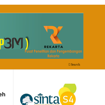
Search
eh