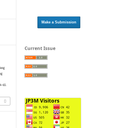
Make a Submission
Current Issue
Yang
ng
54–65.