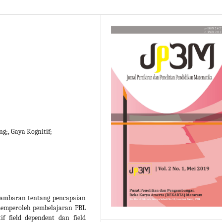
g;, Gaya Kognitif;
 gambaran tentang pencapaian
emperoleh pembelajaran PBL
f field dependent dan field