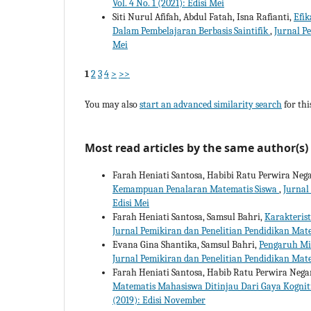
Vol. 4 No. 1 (2021): Edisi Mei
Siti Nurul Afifah, Abdul Fatah, Isna Rafianti,
Efi
Dalam Pembelajaran Berbasis Saintifik
,
Jurnal Pe
Mei
1
2
3
4
>
>>
You may also
start an advanced similarity search
for this
Most read articles by the same author(s)
Farah Heniati Santosa, Habibi Ratu Perwira Neg
Kemampuan Penalaran Matematis Siswa
,
Jurnal
Edisi Mei
Farah Heniati Santosa, Samsul Bahri,
Karakteris
Jurnal Pemikiran dan Penelitian Pendidikan Mate
Evana Gina Shantika, Samsul Bahri,
Pengaruh Min
Jurnal Pemikiran dan Penelitian Pendidikan Matem
Farah Heniati Santosa, Habib Ratu Perwira Negar
Matematis Mahasiswa Ditinjau Dari Gaya Kognit
(2019): Edisi November