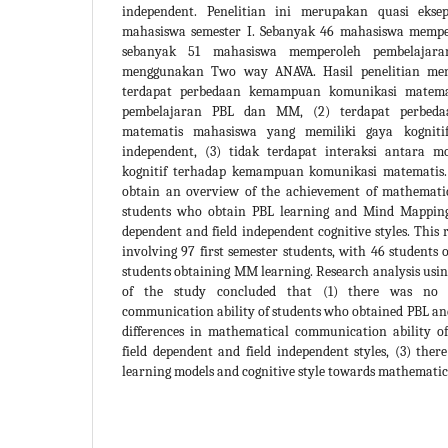
independent. Penelitian ini merupakan quasi eks
mahasiswa semester I. Sebanyak 46 mahasiswa memp
sebanyak 51 mahasiswa memperoleh pembelajaran
menggunakan Two way ANAVA. Hasil penelitian men
terdapat perbedaan kemampuan komunikasi matema
pembelajaran PBL dan MM, (2) terdapat perbed
matematis mahasiswa yang memiliki gaya kognitif
independent, (3) tidak terdapat interaksi antara 
kognitif terhadap kemampuan komunikasi matematis. 
obtain an overview of the achievement of mathemati
students who obtain PBL learning and Mind Mapping
dependent and field independent cognitive styles. This 
involving 97 first semester students, with 46 students
students obtaining MM learning. Research analysis usi
of the study concluded that (1) there was no d
communication ability of students who obtained PBL an
differences in mathematical communication ability o
field dependent and field independent styles, (3) the
learning models and cognitive style towards mathematic