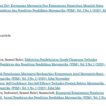
kasi Diri, Kecemasan Matematis Dan Kemampuan Pemecahan Masalah Siswa
mikiran dan Penelitian Pendidikan Matematika (JP3M): Vol. 3 No. 1 (2020): Ed
 article.
ara, Samsul Bahri,
Efektivitas Pembelajaran Google Classroom Terhadap
 Pemikiran dan Penelitian Pendidikan Matematika (JP3M): Vol. 3 No. 1 (2020):
tik Pemahaman Matematis Berdasarkan Kemampuan Awal Matematis Siswa
,
matika (JP3M): Vol. 3 No. 2 (2020): Edisi November
at, Self Confidence, Dan Self Efficacy Terhadap Prestasi Belajar Matematika
,
atika (JP3M): Vol. 5 No. 1 (2022): Edisi Mei
a, Indrawati, Samsul Bahri, Samsuriadi,
Komparasi Kemampuan Penalaran
if
,
Jurnal Pemikiran dan Penelitian Pendidikan Matematika (JP3M): Vol. 2 No.