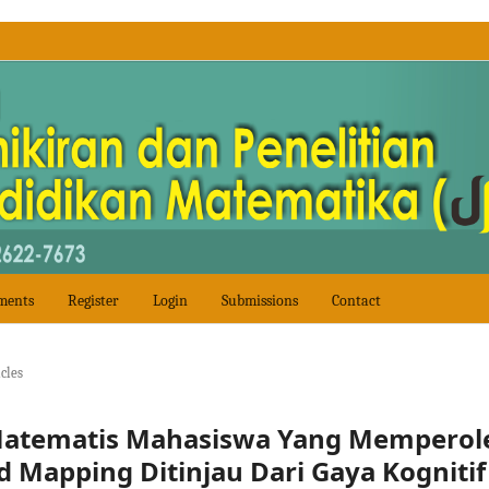
ments
Register
Login
Submissions
Contact
icles
atematis Mahasiswa Yang Memperol
 Mapping Ditinjau Dari Gaya Kognitif