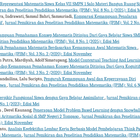
 Representasi Matematis Siswa Kelas VII SMPN 1 Salo Materi Bangun Ruang Si
ran dan Penelitian Pendidikan Matematika (JP3M): Vol. 8 No. 1 (2025): Edisi 
a, Indrawati, Samsul Bahri, Samsuriadi,
Komparasi Kemampuan Penalaran
if
,
Jurnal Pemikiran dan Penelitian Pendidikan Matematika (JP3M): Vol. 2 No.
mampuan Pemahaman Konsep Matematis Ditinjau Dari Gaya Belajar Siswa SM
tian Pendidikan Matematika (JP3M): Vol. 8 No. 1 (2025): Edisi Mei
tik Pemahaman Matematis Berdasarkan Kemampuan Awal Matematis Siswa
,
matika (JP3M): Vol. 3 No. 2 (2020): Edisi November
n Putra, Mardiyah, Adolf Simatupang,
Model Contextual Teaching And Learni
hadap Kemampuan Pemahaman Konsep Matematis Ditinjau Dari Gaya Kogniti
matika (JP3M): Vol. 3 No. 2 (2020): Edisi November
andailina, Lalu Sucipto,
Pengaruh Kemampuan Awal dan Kepercayaan Diri
iswa
,
Jurnal Pemikiran dan Penelitian Pendidikan Matematika (JP3M): Vol. 6 N
erpikir Fungsional Siswa dengan Gaya Belajar Assimilator
,
Jurnal Pemikiran 
o. 1 (2023): Edisi Mei
ih , Derel Kaunang,
Penerapan Model Problem Based Learning dengan Snowbal
Aritmatika Sosial di SMP Negeri 2 Tompaso
,
Jurnal Pemikiran dan Penelitian
5): Edisi November
nto,
Analisis Keefektifan Lembar Kerja Berbasis Model Pembelajaran Think Pa
i Matematis
,
Jurnal Pemikiran dan Penelitian Pendidikan Matematika (JP3M)