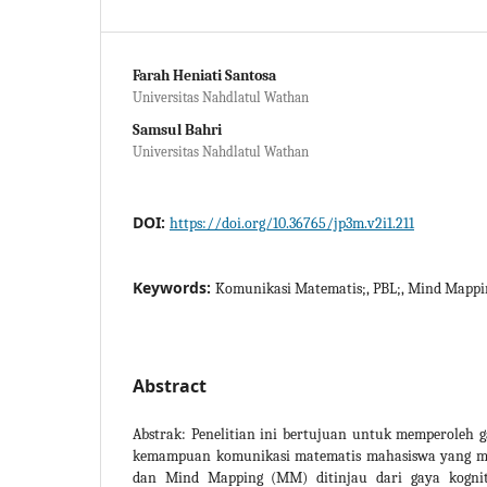
Farah Heniati Santosa
Universitas Nahdlatul Wathan
Samsul Bahri
Universitas Nahdlatul Wathan
DOI:
https://doi.org/10.36765/jp3m.v2i1.211
Keywords:
Komunikasi Matematis;, PBL;, Mind Mappin
Abstract
Abstrak: Penelitian ini bertujuan untuk memperoleh
kemampuan komunikasi matematis mahasiswa yang m
dan Mind Mapping (MM) ditinjau dari gaya kogniti