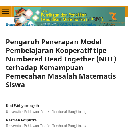
Home
/
Archives
/
Vol. 8 No. 2 (2025): Edisi November
/
Articles
Pengaruh Penerapan Model
Pembelajaran Kooperatif tipe
Numbered Head Together (NHT)
terhadap Kemampuan
Pemecahan Masalah Matematis
Siswa
Dini Wahyuningsih
Universitas Pahlawan Tuanku Tambusai Bangkinang
Kasman Ediputra
Universitas Pahlawan Tuanku Tambusai Bangkinang