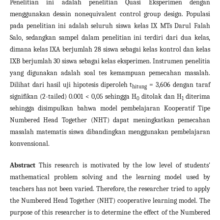
Penelitian ini adalah penelitian Quasi Eksperimen dengan
menggunakan desain nonequivalent control group design. Populasi
pada penelitian ini adalah seluruh siswa kelas IX MTs Darul Falah
Salo, sedangkan sampel dalam penelitian ini terdiri dari dua kelas,
dimana kelas IXA berjumlah 28 siswa sebagai kelas kontrol dan kelas
IXB berjumlah 30 siswa sebagai kelas eksperimen. Instrumen penelitia
yang digunakan adalah soal tes kemampuan pemecahan masalah.
Dilihat dari hasil uji hipotesis diperoleh t
= 3,606 dengan taraf
hitung
signifikan (2-tailed) 0.001 < 0,05 sehingga H
ditolak dan H
diterima
0
1
sehingga disimpulkan bahwa model pembelajaran Kooperatif Tipe
Numbered Head Together (NHT) dapat meningkatkan pemecahan
masalah matematis siswa dibandingkan menggunakan pembelajaran
konvensional.
Abstract
This research is motivated by the low level of students'
mathematical problem solving and the learning model used by
teachers has not been varied. Therefore, the researcher tried to apply
the Numbered Head Together (NHT) cooperative learning model. The
purpose of this researcher is to determine the effect of the Numbered