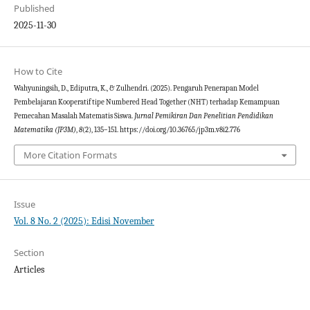
Published
2025-11-30
How to Cite
Wahyuningsih, D., Ediputra, K., & Zulhendri. (2025). Pengaruh Penerapan Model
Pembelajaran Kooperatif tipe Numbered Head Together (NHT) terhadap Kemampuan
Pemecahan Masalah Matematis Siswa.
Jurnal Pemikiran Dan Penelitian Pendidikan
Matematika (JP3M)
,
8
(2), 135–151. https://doi.org/10.36765/jp3m.v8i2.776
More Citation Formats
Issue
Vol. 8 No. 2 (2025): Edisi November
Section
Articles