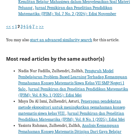
Kesulitan Belajar Mahasiswa dalam Menyelesaikan Soal Materi
Peluang
,
Jurnal Pemikiran dan Penelitian Pendidikan
Matematika (JP3M): Vol. 7 No. 2 (2024): Edisi November
<<
<
1
2
3
4
5
6
7
>
>>
You may also
start an advanced similarity search
for this article.
Most read articles by the same author(s)
Nadia Nur Fadilla, Zulhendri, Zulfah,
Pengaruh Model
Pembelajaran Problem-Based Learning Terhadap Kemampuan
Pemahaman Konsep Matematis Siswa Kelas VII SMP Negeri 1
Salo
,
Jurnal Pemikiran dan Penelitian Pendidikan Matematika
(JP3M): Vol. 8 No. 1 (2025): Edisi Mei
Maya Da Al Ismi, Zulhendri, Astuti,
Penerapan pendekatan
metode ekspositori untuk meningkatkan pemahaman konsep
matematis siswa kelas VIII
,
Jurnal Pemikiran dan Penelitian
Pendidikan Matematika (JP3M): Vol. 8 No. 1 (2025): Edisi Mei
Yasinta Rahman, Zulhendri, Zulfah,
Analisis Kemampuan
Pemahaman Konsep Matematis Ditinjau Dari Gaya Belajar