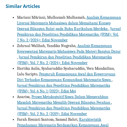
Similar Articles
Mariani MAriani, Mulhamah Mulhamah,
Analisis Kemampuan
Literasi Matematis Mahasiswa dalam Memahami Konsep
Operasi Bilangan Bulat pada Buku Kurikulum Merdeka
,
Jurnal
Pemikiran dan Penelitian Pendidikan Matematika (JP3M): Vol.
7 No. 2 (2024): Edisi November
Zohraul Walihah, Yandika Nugraha,
Analisis Kemampuan
Representasi Matematis Mahasiswa Pada Materi Bangun Datar
,
Jurnal Pemikiran dan Penelitian Pendidikan Matematika
(JP3M): Vol. 7 No. 2 (2024): Edisi November
Hartika Aulia, Syaharuddin Syaharuddin, Vera Mandailina,
Lalu Sucipto,
Pengaruh Kemampuan Awal dan Kepercayaan
Diri Terhadap Kemampuan Komunikasi Matematis Siswa
,
Jurnal Pemikiran dan Penelitian Pendidikan Matematika
(JP3M): Vol. 6 No. 1 (2023): Edisi Mei
Anarisa,
Proses Metakognitif Siswa Dalam Memecahkan
Masalah Matematika Memilih Operasi Bilangan Pecahan
,
Jurnal Pemikiran dan Penelitian Pendidikan Matematika
(JP3M): Vol. 2 No. 2 (2019): Edisi November
Farah Heniati Santosa, Samsul Bahri,
Karakteristik
Pemahaman Matematis Berdasarkan Kemampuan Awal