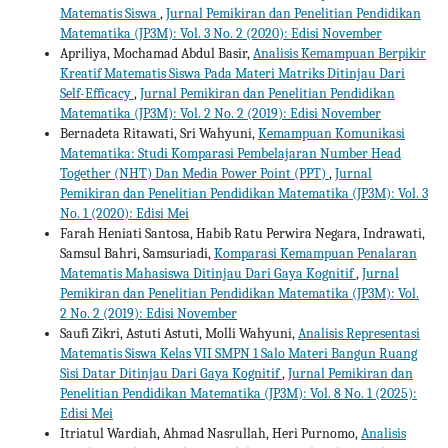
Matematis Siswa
,
Jurnal Pemikiran dan Penelitian Pendidikan
Matematika (JP3M): Vol. 3 No. 2 (2020): Edisi November
Apriliya, Mochamad Abdul Basir,
Analisis Kemampuan Berpikir
Kreatif Matematis Siswa Pada Materi Matriks Ditinjau Dari
Self-Efficacy
,
Jurnal Pemikiran dan Penelitian Pendidikan
Matematika (JP3M): Vol. 2 No. 2 (2019): Edisi November
Bernadeta Ritawati, Sri Wahyuni,
Kemampuan Komunikasi
Matematika: Studi Komparasi Pembelajaran Number Head
Together (NHT) Dan Media Power Point (PPT)
,
Jurnal
Pemikiran dan Penelitian Pendidikan Matematika (JP3M): Vol. 3
No. 1 (2020): Edisi Mei
Farah Heniati Santosa, Habib Ratu Perwira Negara, Indrawati,
Samsul Bahri, Samsuriadi,
Komparasi Kemampuan Penalaran
Matematis Mahasiswa Ditinjau Dari Gaya Kognitif
,
Jurnal
Pemikiran dan Penelitian Pendidikan Matematika (JP3M): Vol.
2 No. 2 (2019): Edisi November
Saufi Zikri, Astuti Astuti, Molli Wahyuni,
Analisis Representasi
Matematis Siswa Kelas VII SMPN 1 Salo Materi Bangun Ruang
Sisi Datar Ditinjau Dari Gaya Kognitif
,
Jurnal Pemikiran dan
Penelitian Pendidikan Matematika (JP3M): Vol. 8 No. 1 (2025):
Edisi Mei
Itriatul Wardiah, Ahmad Nasrullah, Heri Purnomo,
Analisis